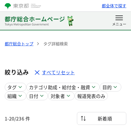
都全体で探す
都庁総合トップ
タグ詳細検索
絞り込み
すべてリセット
タグ
カテゴリ
助成・給付金・融資
目的
組織
日付
対象者
報道発表のみ
1-20/236 件
新着順