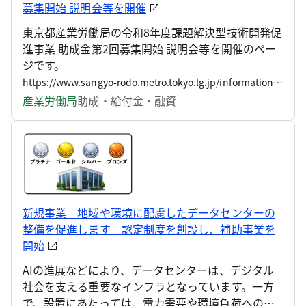
募集開始 説明会等を開催
東京都産業労働局の令和8年度課題解決型技術開発促
進事業 助成金第2回募集開始 説明会等を開催のペー
ジです。
https://www.sangyo-rodo.metro.tokyo.lg.jp/information/press/2026/08/2026080402
産業労働局
助成・給付金・融資
新規事業 地域や環境に配慮したデータセンターの
整備を促進します 認定制度を創設し、補助事業を
開始
AIの進展などにより、データセンターは、デジタル
社会を支える重要なインフラとなっています。一方
で、設置にあたっては、電力需要や環境負荷への対