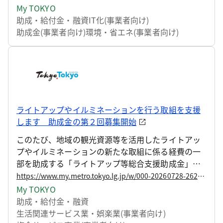
実施しています。令和8年度の申請受付を下記のとお
My TOKYO
り、開始しますのでお知らせいたします。 本年度よ
助成・給付金・融資
IT化(事業者向け)
り、トラックの冷凍冷蔵機器に導入される技術を対
助成金(事業者向け)
環境・省エネ(事業者向け)
象に追加いたしました。
ライトアップやイルミネーションを行う取組を支援
します 助成金の第２回募集開始
このたび、地域の観光資源等を活用したライトアッ
プやイルミネーションの新たな取組に係る経費の一
部を助成する「ライトアップ等総合支援助成金」の
令和８年度第２回募集を開始します。
https://www.my.metro.tokyo.lg.jp/w/000-20260728-262976009
My TOKYO
助成・給付金・融資
生活関連サービス業・娯楽業(事業者向け)