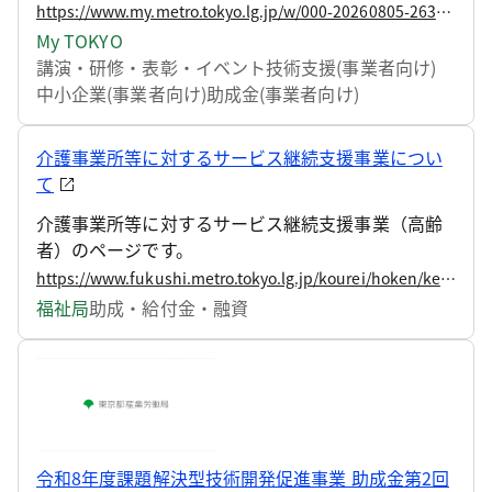
東京戦略」実現に資するテーマでの製品・サービス
https://www.my.metro.tokyo.lg.jp/w/000-20260805-263811368
等の技術の新規開発または改良から、販路拡大まで
My TOKYO
を促進する助成金を募集開始します。
講演・研修・表彰・イベント
技術支援(事業者向け)
中小企業(事業者向け)
助成金(事業者向け)
介護事業所等に対するサービス継続支援事業につい
て
介護事業所等に対するサービス継続支援事業（高齢
者）のページです。
https://www.fukushi.metro.tokyo.lg.jp/kourei/hoken/keizokusien
福祉局
助成・給付金・融資
令和8年度課題解決型技術開発促進事業 助成金第2回