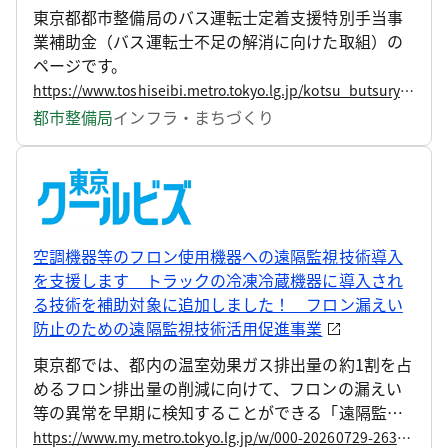
東京都都市整備局のバス運転士定着支援特別手当事
業補助金（バス運転士不足の解消に向けた取組）の
ページです。
https://www.toshiseibi.metro.tokyo.lg.jp/kotsu_butsuryu/kotsuseisaku/kotsu_suishin/bus_driver_torikumi/bus_driver_subsidy
都市整備局
インフラ・まちづくり
空調機器等のフロン使用機器への遠隔監視技術導入
を支援します トラックの冷凍冷蔵機器に導入され
る技術を補助対象に追加しました！ フロン漏えい
防止のための遠隔監視技術活用促進事業
東京都では、都内の温室効果ガス排出量の約1割を占
めるフロン排出量の削減に向けて、フロンの漏えい
等の異常を早期に検知することができる「遠隔監視
技術」の導入に要する費用の一部を助成する事業を
https://www.my.metro.tokyo.lg.jp/w/000-20260729-263119769