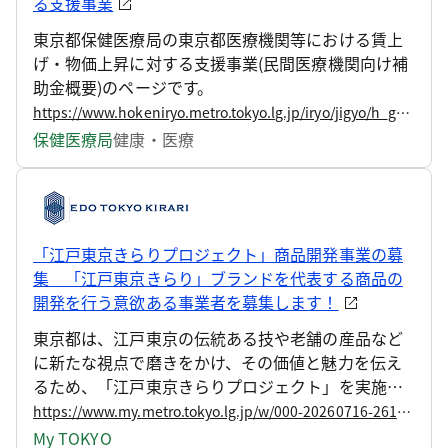
る支援事業
東京都保健医療局の東京都医療機関等における賃上
げ・物価上昇に対する支援事業(民間医療機関向け補
助金概要)のページです。
https://www.hokeniryo.metro.tokyo.lg.jp/iryo/jigyo/h_gaiyou/bucchin
保健医療局
健康・医療
「江戸東京きらりプロジェクト」商品開発事業の募
集 「江戸東京きらり」ブランドを代表する商品の
開発を行う意欲ある事業者を募集します！
東京都は、江戸東京の伝統ある技や老舗の産品など
に新たな視点で磨きをかけ、その価値と魅力を伝え
るため、「江戸東京きらりプロジェクト」を実施し
ています。 このたび、「江戸東京きらり」ブランド
https://www.my.metro.tokyo.lg.jp/w/000-20260716-261948775
を代表する商品の開発に取り組む、意欲ある事業者
My TOKYO