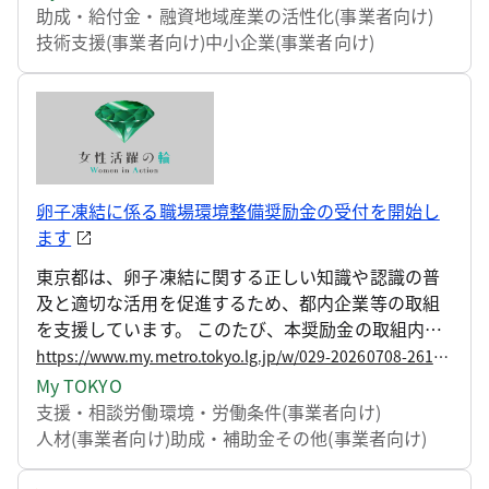
を募集します。
助成・給付金・融資
地域産業の活性化(事業者向け)
技術支援(事業者向け)
中小企業(事業者向け)
卵子凍結に係る職場環境整備奨励金の受付を開始し
ます
東京都は、卵子凍結に関する正しい知識や認識の普
及と適切な活用を促進するため、都内企業等の取組
を支援しています。 このたび、本奨励金の取組内容
について、企業が自ら事例を学ぶといった自主的な
https://www.my.metro.tokyo.lg.jp/w/029-20260708-261196998
取組を通じて、職場内の理解を深められるよう、研
My TOKYO
修動画や説明資料の活用方法を見直しました。 受付
支援・相談
労働環境・労働条件(事業者向け)
は令和8年7月21日（火曜日）から開始します。
人材(事業者向け)
助成・補助金その他(事業者向け)