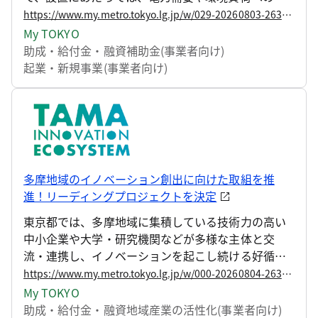
応に加え、地域との共生が求められています。 この
https://www.my.metro.tokyo.lg.jp/w/029-20260803-263576724
ため、東京都は、地域や環境に配慮したデータセン
My TOKYO
ターの整備を促進するため、施設のエネルギー効
助成・給付金・融資
補助金(事業者向け)
率、再生可能エネルギーの利用状況、地域への還元
起業・新規事業(事業者向け)
に係る取組等を評価する認定制度を創設します。あ
わせて、高効率なサーバ冷却設備の導入に対する補
助を開始しますので、お知らせします。
多摩地域のイノベーション創出に向けた取組を推
進！リーディングプロジェクトを決定
東京都では、多摩地域に集積している技術力の高い
中小企業や大学・研究機関などが多様な主体と交
流・連携し、イノベーションを起こし続ける好循環
をつくる取組を進めています。 このたび、多摩地域
https://www.my.metro.tokyo.lg.jp/w/000-20260804-263688370
でイノベーションの創出に向けて取り組むリーディ
My TOKYO
ングプロジェクトを97件の応募の中から10件を選定
助成・給付金・融資
地域産業の活性化(事業者向け)