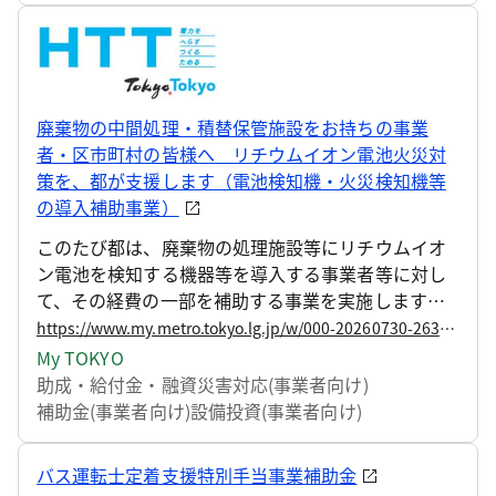
廃棄物の中間処理・積替保管施設をお持ちの事業
者・区市町村の皆様へ リチウムイオン電池火災対
策を、都が支援します（電池検知機・火災検知機等
の導入補助事業）
このたび都は、廃棄物の処理施設等にリチウムイオ
ン電池を検知する機器等を導入する事業者等に対し
て、その経費の一部を補助する事業を実施しますの
で、お知らせします。
https://www.my.metro.tokyo.lg.jp/w/000-20260730-263251237
My TOKYO
助成・給付金・融資
災害対応(事業者向け)
補助金(事業者向け)
設備投資(事業者向け)
バス運転士定着支援特別手当事業補助金