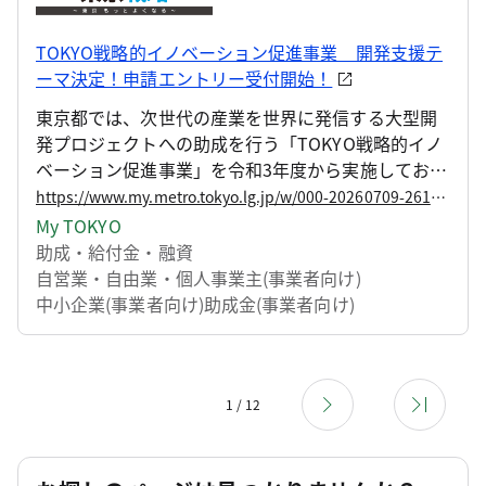
TOKYO戦略的イノベーション促進事業 開発支援テ
ーマ決定！申請エントリー受付開始！
東京都では、次世代の産業を世界に発信する大型開
発プロジェクトへの助成を行う「TOKYO戦略的イノ
ベーション促進事業」を令和3年度から実施しており
ます。 具体的には、「2050東京戦略」等で掲げる目
https://www.my.metro.tokyo.lg.jp/w/000-20260709-261314684
指す東京の姿を実現するため、成長産業分野の都市
My TOKYO
課題と技術・製品開発動向等を示した「イノベーシ
助成・給付金・融資
ョンマップ」を策定し、マップで示される開発支援
自営業・自由業・個人事業主(事業者向け)
テーマに沿って都内中小企業が他企業や大学等と連
中小企業(事業者向け)
助成金(事業者向け)
携して取り組む開発に対し、助成およびハンズオン
支援を行います。 このたび、令和8年度の開発支援テ
ーマを決定し、助成事業の申請エントリーの受付を
開始しますので、お知らせいたします。
1 / 12