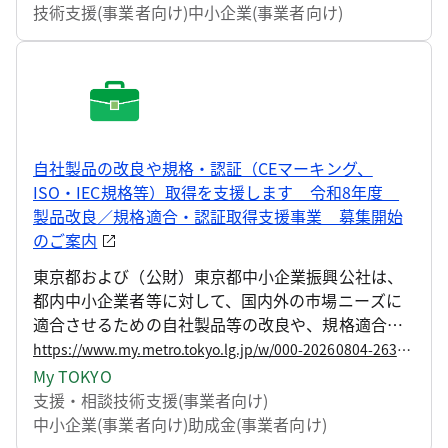
し、支援を開始しましたのでお知らせします。
技術支援(事業者向け)
中小企業(事業者向け)
自社製品の改良や規格・認証（CEマーキング、
ISO・IEC規格等）取得を支援します 令和8年度
製品改良／規格適合・認証取得支援事業 募集開始
のご案内
東京都および（公財）東京都中小企業振興公社は、
都内中小企業者等に対して、国内外の市場ニーズに
適合させるための自社製品等の改良や、規格適合・
認証の取得に要する経費の一部を助成するととも
https://www.my.metro.tokyo.lg.jp/w/000-20260804-263688643
に、プライシング戦略サポーターが技術力や付加価
My TOKYO
値を反映した価格設定に向けて支援します。 このた
支援・相談
技術支援(事業者向け)
び、令和8年度の募集を開始します。
中小企業(事業者向け)
助成金(事業者向け)