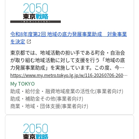
令和8年度第2回 地域の底力発展事業助成 対象事業
を決定
東京都では、地域活動の担い手である町会・自治会
が取り組む地域活動に対して支援を行う「地域の底
力発展事業助成」を実施しています。この度、今年
度2回目の助成対象事業を下記のとおり決定しました
https://www.my.metro.tokyo.lg.jp/w/116-20260706-260968688
ので、お知らせします。
My TOKYO
助成・給付金・融資
地域産業の活性化(事業者向け)
助成・補助金その他(事業者向け)
商業・地域・団体支援(事業者向け)