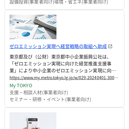
設備投資(事業者向け)
環境・省エネ(事業者向け)
ゼロエミッション実現へ経営戦略の取組へ助成
東京都及び（公財）東京都中小企業振興公社は、
「ゼロエミッション実現に向けた経営推進支援事
業」により中小企業のゼロエミッション実現に向け
て、脱炭素化などの取組の普及啓発から経営戦略の
https://www.my.metro.tokyo.lg.jp/w/029-20240401-30089681
策定、実行支援までを総合的に支援しています。
My TOKYO
支援・相談
人材(事業者向け)
セミナー・研修・イベント(事業者向け)