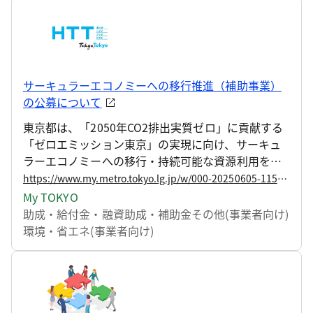
サーキュラーエコノミーへの移行推進（補助事業）
の公募について
東京都は、「2050年CO2排出実質ゼロ」に貢献する
「ゼロエミッション東京」の実現に向け、サーキュ
ラーエコノミーへの移行・持続可能な資源利用を推
進しています。 東京都と公益財団法人東京都環境公
https://www.my.metro.tokyo.lg.jp/w/000-20250605-115448511
社（以下「環境公社」という。）は、プラスチック
My TOKYO
資源循環に向けた2Rビジネス・水平リサイクルに関
助成・給付金・融資
助成・補助金その他(事業者向け)
する補助事業の公募を令和6年5月から実施してきま
環境・省エネ(事業者向け)
した。 このたび、これらの取組を一層推進するため
に、本補助事業の公募について、下記のとおり明日
から更に2年間延長して実施することにいたしました
ので、お知らせいたします。