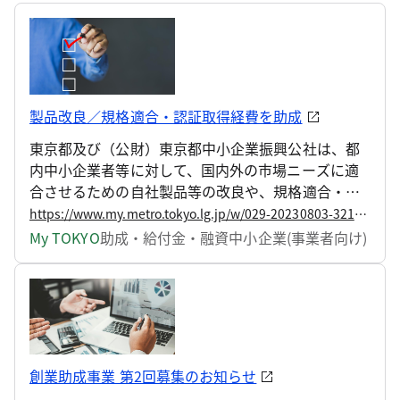
製品改良／規格適合・認証取得経費を助成
東京都及び（公財）東京都中小企業振興公社は、都
内中小企業者等に対して、国内外の市場ニーズに適
合させるための自社製品等の改良や、規格適合・認
証の取得に要する経費の一部を助成します。 この
https://www.my.metro.tokyo.lg.jp/w/029-20230803-3214327
度、令和5年度の募集を開始しますので、お知らせし
My TOKYO
助成・給付金・融資
中小企業(事業者向け)
ます。
創業助成事業 第2回募集のお知らせ