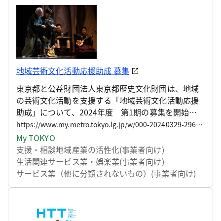
地域芸術文化活動応援助成 募集
東京都と公益財団法人東京都歴史文化財団は、地域
の芸術文化活動を支援する「地域芸術文化活動応援
助成」について、2024年度 第1期の募集を開始し
ました。
https://www.my.metro.tokyo.lg.jp/w/000-20240329-29622552
My TOKYO
支援・相談
地域産業の活性化(事業者向け)
生活関連サービス業・娯楽業(事業者向け)
サービス業（他に分類されないもの）(事業者向け)