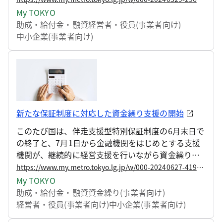
む事業者に対し、当該設備の導入に対する助成事業
My TOKYO
を新たに開始いたしますので、お知らせします。
助成・給付金・融資
経営者・役員(事業者向け)
中小企業(事業者向け)
新たな保証制度に対応した資金繰り支援の開始
このたび国は、伴走支援型特別保証制度の6月末日で
の終了と、7月1日から金融機関をはじめとする支援
機関が、継続的に経営支援を行いながら資金繰りを
支援する信用保証制度の創設を決定しました。
https://www.my.metro.tokyo.lg.jp/w/000-20240627-41921528
My TOKYO
助成・給付金・融資
資金繰り(事業者向け)
経営者・役員(事業者向け)
中小企業(事業者向け)