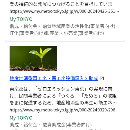
業の持続的な発展につなげることを目指していま
す。
https://www.my.metro.tokyo.lg.jp/w/000-20240426-35144216
My TOKYO
助成・給付金・融資
地域産業の活性化(事業者向け)
IT化(事業者向け)
卸売業・小売業(事業者向け)
地産地消型再エネ・蓄エネ設備導入を助成
東京都は、「ゼロエミッション東京」の実現に向
け、民間事業者による「つくる」「ためる」の取組
を更に促進するため、地産地消型の再生可能エネル
ギー発電等設備、熱利用設備及び蓄電池の導入に対
https://www.my.metro.tokyo.lg.jp/w/000-20240329-29622914
する助成事業を新たに開始いたしますので、お知ら
My TOKYO
せします。
助成・給付金・融資
助成金(事業者向け)