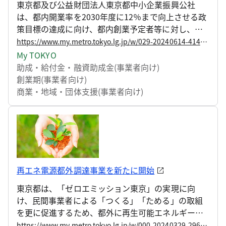
東京都及び公益財団法人東京都中小企業振興公社
は、都内開業率を2030年度に12％まで向上させる政
策目標の達成に向け、都内創業予定者等に対し、創
業初期に必要な経費の一部を助成する「創業助成事
https://www.my.metro.tokyo.lg.jp/w/029-20240614-41474869
業」を実施しています。 令和6年度第2回募集につい
My TOKYO
ては、以下の通り実施します。
助成・給付金・融資
助成金(事業者向け)
創業期(事業者向け)
商業・地域・団体支援(事業者向け)
再エネ電源都外調達事業を新たに開始
東京都は、「ゼロエミッション東京」の実現に向
け、民間事業者による「つくる」「ためる」の取組
を更に促進するため、都外に再生可能エネルギー発
電設備を設置し、その再エネ電気等の利活用に取組
https://www.my.metro.tokyo.lg.jp/w/000-20240329-29616152