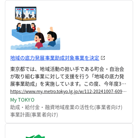
地域の底力発展事業助成対象事業を決定
東京都では、地域活動の担い手である町会・自治会
が取り組む事業に対して支援を行う「地域の底力発
展事業助成」を実施しています。この度、今年度3回
目の助成対象事業を下記のとおり決定しましたの
https://www.my.metro.tokyo.lg.jp/w/112-20241007-60960638
で、お知らせします。
My TOKYO
助成・給付金・融資
地域産業の活性化(事業者向け)
事業計画(事業者向け)