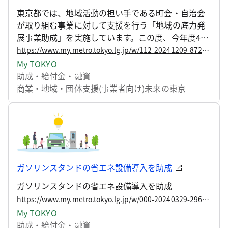
東京都では、地域活動の担い手である町会・自治会
が取り組む事業に対して支援を行う「地域の底力発
展事業助成」を実施しています。この度、今年度4回
目の助成対象事業を決定しましたので、お知らせし
https://www.my.metro.tokyo.lg.jp/w/112-20241209-87228542
ます。
My TOKYO
助成・給付金・融資
商業・地域・団体支援(事業者向け)
未来の東京
ガソリンスタンドの省エネ設備導入を助成
ガソリンスタンドの省エネ設備導入を助成
https://www.my.metro.tokyo.lg.jp/w/000-20240329-29610168
My TOKYO
助成・給付金・融資