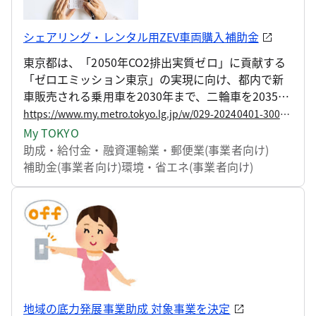
シェアリング・レンタル用ZEV車両購入補助金
東京都は、「2050年CO2排出実質ゼロ」に貢献する
「ゼロエミッション東京」の実現に向け、都内で新
車販売される乗用車を2030年まで、二輪車を2035年
までに100％非ガソリン化することを目指していま
https://www.my.metro.tokyo.lg.jp/w/029-20240401-30088221
す。
My TOKYO
助成・給付金・融資
運輸業・郵便業(事業者向け)
補助金(事業者向け)
環境・省エネ(事業者向け)
地域の底力発展事業助成 対象事業を決定