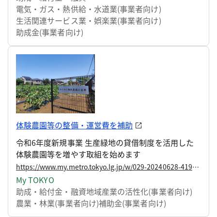
電気・ガス・熱供給・水道業(事業者向け)
生活関連サービス業・娯楽業(事業者向け)
助成金(事業者向け)
体験農園等の整備・運営費を補助
令和6年度新規事業 生産緑地の貸借制度を活用した
体験農園等を増やす取組を始めます
https://www.my.metro.tokyo.lg.jp/w/029-20240628-41987258
My TOKYO
助成・給付金・融資
地域産業の活性化(事業者向け)
農業・林業(事業者向け)
補助金(事業者向け)