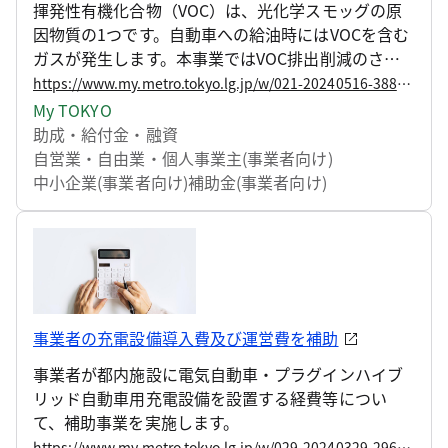
揮発性有機化合物（VOC）は、光化学スモッグの原
因物質の1つです。自動車への給油時にはVOCを含む
ガスが発生します。本事業ではVOC排出削減のさら
なる推進を目指し、ガソリンスタンド業者を対象
https://www.my.metro.tokyo.lg.jp/w/021-20240516-38803585
に、VOCを含有ガスの回収機能が高い計量機の導入
My TOKYO
に対して補助を行います。
助成・給付金・融資
自営業・自由業・個人事業主(事業者向け)
中小企業(事業者向け)
補助金(事業者向け)
事業者の充電設備導入費及び運営費を補助
事業者が都内施設に電気自動車・プラグインハイブ
リッド自動車用充電設備を設置する経費等につい
て、補助事業を実施します。
https://www.my.metro.tokyo.lg.jp/w/029-20240329-29610777