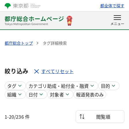
都全体で探す
都庁総合トップ
タグ詳細検索
絞り込み
すべてリセット
タグ
カテゴリ
助成・給付金・融資
目的
組織
日付
対象者
報道発表のみ
1-20/236 件
閲覧順