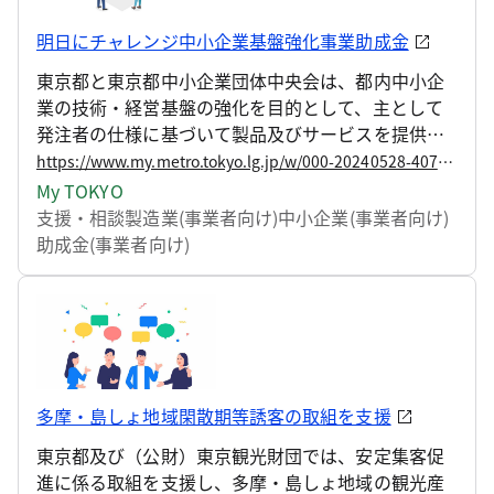
明日にチャレンジ中小企業基盤強化事業助成金
東京都と東京都中小企業団体中央会は、都内中小企
業の技術・経営基盤の強化を目的として、主として
発注者の仕様に基づいて製品及びサービスを提供す
る受注型中小企業（下請企業）を対象に、技術・サ
https://www.my.metro.tokyo.lg.jp/w/000-20240528-40700541
ービスの高度化・高付加価値化に向けた取組を経費
My TOKYO
の面から支援します。 この度、令和6年度第2回の支
支援・相談
製造業(事業者向け)
中小企業(事業者向け)
援対象を募集いたします。
助成金(事業者向け)
多摩・島しょ地域閑散期等誘客の取組を支援
東京都及び（公財）東京観光財団では、安定集客促
進に係る取組を支援し、多摩・島しょ地域の観光産