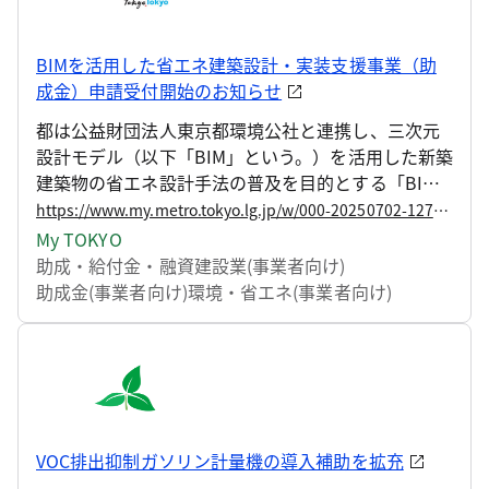
BIMを活用した省エネ建築設計・実装支援事業（助
成金）申請受付開始のお知らせ
都は公益財団法人東京都環境公社と連携し、三次元
設計モデル（以下「BIM」という。）を活用した新築
建築物の省エネ設計手法の普及を目的とする「BIM
を活用した省エネ建築設計・実装支援事業」を実施
https://www.my.metro.tokyo.lg.jp/w/000-20250702-127433198
しています。 令和7年度から、都内の新築建築物（戸
My TOKYO
建て住宅を除く。）の設計業務において、設計の初
助成・給付金・融資
建設業(事業者向け)
期段階からBIMデータを用いて環境性能を解析しな
助成金(事業者向け)
環境・省エネ(事業者向け)
がら省エネ設計を行う取組を対象に、必要な経費の
一部を助成する事業を行います。 この度、助成金の
申請受付を開始しますのでお知らせします。
VOC排出抑制ガソリン計量機の導入補助を拡充