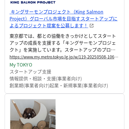
キングサーモンプロジェクト（King Salmon
Project）グローバル市場を目指すスタートアップに
よるプロジェクト提案を公募します！
東京都では、都との協働をきっかけとしてスタート
アップの成長を支援する「キングサーモンプロジェ
クト」を実施しています。スタートアップのプロダ
クトやサービスの都政現場等での実証から海外市場
https://www.my.metro.tokyo.lg.jp/w/119-20250508-106939453
へ向けた事業展開のサポートまで、一気通貫の支援
My TOKYO
を行うことで、グローバル市場を席捲し、今後のロ
スタートアップ支援
ールモデルとなるような課題解決型のスタートアッ
情報提供・相談・支援(事業者向け)
プを輩出することを目指し、これまで22件の先行導
創業期(事業者向け)
起業・新規事業(事業者向け)
入プロジェクトを採択してきました。 この度、第6
期目として、新たなプロジェクト提案を募集します
ので、お知らせいたします（計6件程度を予定）。あ
わせて第5期スタートアップの認定を行いましたので
お知らせします。