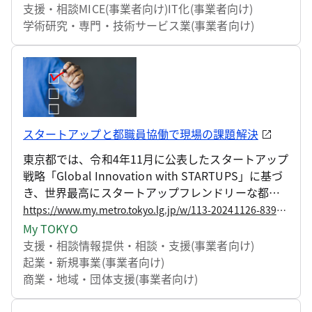
用する主催者を支援しています。
支援・相談
MICE(事業者向け)
IT化(事業者向け)
学術研究・専門・技術サービス業(事業者向け)
スタートアップと都職員協働で現場の課題解決
東京都では、令和4年11月に公表したスタートアップ
戦略「Global Innovation with STARTUPS」に基づ
き、世界最高にスタートアップフレンドリーな都
市・東京を目指しており、とりわけ、行政がスター
https://www.my.metro.tokyo.lg.jp/w/113-20241126-83933419
トアップの製品やサービスの「ファーストカスタマ
My TOKYO
ー」となる取組を強化しています。
支援・相談
情報提供・相談・支援(事業者向け)
起業・新規事業(事業者向け)
商業・地域・団体支援(事業者向け)