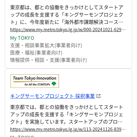
東京都は、都との協働をきっかけとしてスタートア
ップの成長を支援する「キングサーモンプロジェク
ト」に、今年度新たに「海外都市課題解決コース」
を設置しました。
https://www.my.metro.tokyo.lg.jp/w/000-20241021-62937219
My TOKYO
支援・相談
事業拡大(事業者向け)
医療・福祉(事業者向け)
情報提供・相談・支援(事業者向け)
キングサーモンプロジェクト 採択事業
東京都では、都との協働をきっかけとしてスタート
アップの成長を支援する「キングサーモンプロジェ
クト」を実施しています。スタートアップのプロダ
クトやサービスの都政現場等での実証から海外市場
https://www.my.metro.tokyo.lg.jp/w/113-20241126-83932566
へ向けた事業展開のサポートまで、一気通貫の支援