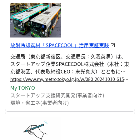
放射冷却素材「SPACECOOL」活用実証実験
交通局（東京都新宿区、交通局長：久我英男）は、
スタートアップ企業SPACECOOL株式会社（本社：東
京都港区、代表取締役CEO：末光真大）とともに、
放射冷却素材「SPACECOOL（R）」を活用し、本年
https://www.my.metro.tokyo.lg.jp/w/080-20241010-61575821
5月から都営バス品川自動車営業所にて実証実験を実
My TOKYO
施しておりましたが、このたび、都営バス車両及び
スタートアップ支援
研究開発(事業者向け)
バス停留所においても実証実験を開始することにし
環境・省エネ(事業者向け)
ましたのでお知らせします。