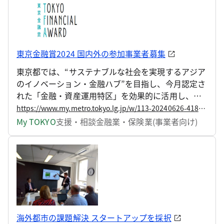
東京金融賞2024 国内外の参加事業者募集
東京都では、“サステナブルな社会を実現するアジア
のイノベーション・金融ハブ”を目指し、今月認定さ
れた「金融・資産運用特区」を効果的に活用し、サ
ステナブルファイナンスの先進都市やグローバルに
https://www.my.metro.tokyo.lg.jp/w/113-20240626-41876382
活躍するスタートアップが生まれる都市等に向けた
My TOKYO
支援・相談
金融業・保険業(事業者向け)
取組を進めています。
海外都市の課題解決 スタートアップを採択