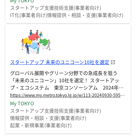
My TOKYO
を行うことで、グローバル市場を席捲し、今後のロ
スタートアップ支援
技術支援(事業者向け)
ールモデルとなるような課題解決型のスタートアッ
IT化(事業者向け)
情報提供・相談・支援(事業者向け)
プ企業を輩出することを目指しています。
スタートアップ 未来のユニコーン10社を選定
グローバル展開やグリーン分野での急成長を狙う
「未来のユニコーン」10社を選定！ スタートアッ
プ・エコシステム 東京コンソーシアム 2024年度
支援プログラム
https://www.my.metro.tokyo.lg.jp/w/113-20240930-59532656
My TOKYO
スタートアップ支援
技術支援(事業者向け)
情報提供・相談・支援(事業者向け)
起業・新規事業(事業者向け)