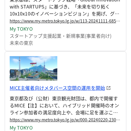
with STARTUPS」に基づき、「未来を切り拓く
10x10x10のイノベーションビジョン」を掲げ、グロ
ーバルに活躍するスタートアップの創出や、スター
https://www.my.metro.tokyo.lg.jp/w/113-20241111-68569012
トアップの裾野拡大、行政がイノベーションを支援
My TOKYO
する官民協働の拡大を目指しています。 これらの取
スタートアップ支援
起業・新規事業(事業者向け)
組を金融面で推進していくため、社会課題解決に向
未来の東京
けて大きなポテンシャルを有するグロース期のスタ
ートアップに対する資金面での支援拡充を目的とし
た、「官民連携インパクトグロースファンド」の創
設を進めています。これにより、グローバルに活躍
するスタートアップの創出、社会課題解決の促進及
び都の資金を呼び水としたスタートアップエコシス
MICE主催者向けメタバース空間の運用を開始
テムの持続的な発展を目指していきます。
東京都及び（公財）東京観光財団は、都内で開催す
るMICE【注】において、ハイブリッド開催時のオン
ライン参加者の満足度向上や、会場に足を運ぶこと
が困難な方の障壁を取り除くことなどを促進する次
https://www.my.metro.tokyo.lg.jp/w/000-20240220-23022003
世代型のMICEの確立に向け、先端テクノロジーを活
My TOKYO