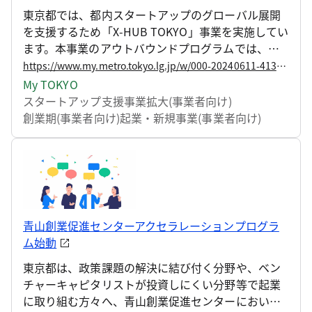
東京都では、都内スタートアップのグローバル展開
を支援するため「X-HUB TOKYO」事業を実施してい
ます。本事業のアウトバウンドプログラムでは、海
外アクセラレーターによるオンラインメンタリング
https://www.my.metro.tokyo.lg.jp/w/000-20240611-41389841
に加え、海外の大企業・VC等に向けたピッチイベン
My TOKYO
トや展示会への出展等を含む海外現地への渡航プロ
スタートアップ支援
事業拡大(事業者向け)
グラムを提供し、都内スタートアップのグローバル
創業期(事業者向け)
起業・新規事業(事業者向け)
な成長をサポートします。
青山創業促進センターアクセラレーションプログラ
ム始動
東京都は、政策課題の解決に結び付く分野や、ベン
チャーキャピタリストが投資しにくい分野等で起業
に取り組む方々へ、青山創業促進センターにおいて