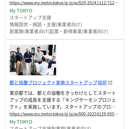
短期集中型育成プログラムを提供しています。 この
https://www.my.metro.tokyo.lg.jp/w/029-20241112-71264321
たび、134件の応募から採択された以下の受講者に対
My TOKYO
する、第19期アクセラレーションプログラムが始動
スタートアップ支援
しますのでお知らせします。東京から世界に誇るリ
情報提供・相談・支援(事業者向け)
ーディングカンパニーを輩出できるよう、より一層
創業期(事業者向け)
起業・新規事業(事業者向け)
力を入れて支援してまいります。
都と協働プロジェクト実施スタートアップ採択
東京都では、都との協働をきっかけとしてスタート
アップの成長を支援する「キングサーモンプロジェ
クト」を実施しています。スタートアップのプロダ
クトやサービスの都政現場等での実証から海外市場
https://www.my.metro.tokyo.lg.jp/w/000-20250129-95587837
へ向けた事業展開のサポートまで、一気通貫の支援
My TOKYO
を行うことで、グローバル市場を席捲し、今後のロ
スタートアップ支援
創業期(事業者向け)