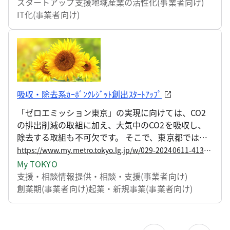
スタートアップ支援
地域産業の活性化(事業者向け)
IT化(事業者向け)
吸収・除去系ｶｰﾎﾞﾝｸﾚｼﾞｯﾄ創出ｽﾀｰﾄｱｯﾌﾟ
「ゼロエミッション東京」の実現に向けては、CO2
の排出削減の取組に加え、大気中のCO2を吸収し、
除去する取組も不可欠です。 そこで、東京都では、
スタートアップと連携して、都内の自然資源を活用
https://www.my.metro.tokyo.lg.jp/w/029-20240611-41390116
し、CO2を吸収・除去することで生まれるカーボン
My TOKYO
クレジットの創出を促進する「吸収・除去系カーボ
支援・相談
情報提供・相談・支援(事業者向け)
ンクレジット創出促進事業」を新たに実施します。
創業期(事業者向け)
起業・新規事業(事業者向け)