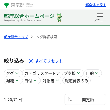
都全体で探す
都庁総合トップ
タグ詳細検索
絞り込み
すべてリセット
タグ
カテゴリ
スタートアップ支援
目的
組織
日付
対象者
報道発表のみ
1-20/71 件
閲覧順