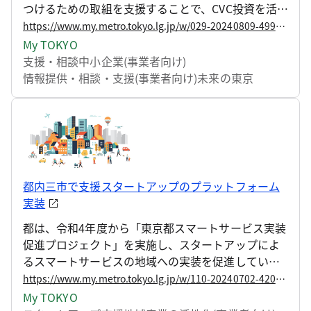
つけるための取組を支援することで、CVC投資を活性
化し、より多くの資金調達により中小企業・スター
https://www.my.metro.tokyo.lg.jp/w/029-20240809-49931807
トアップの成長を促す事業を実施しています。
My TOKYO
支援・相談
中小企業(事業者向け)
情報提供・相談・支援(事業者向け)
未来の東京
都内三市で支援スタートアップのプラットフォーム
実装
都は、令和4年度から「東京都スマートサービス実装
促進プロジェクト」を実施し、スタートアップによ
るスマートサービスの地域への実装を促進していま
す。
https://www.my.metro.tokyo.lg.jp/w/110-20240702-42079672
My TOKYO