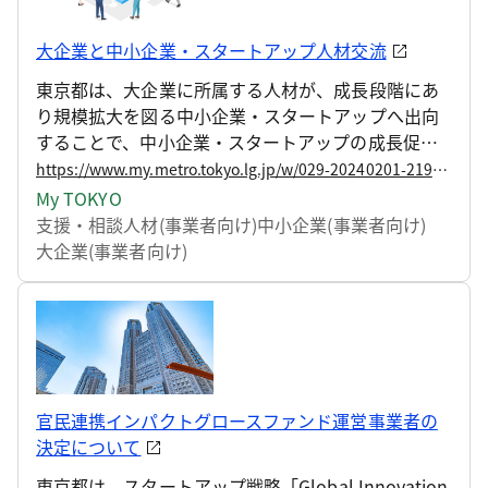
大企業と中小企業・スタートアップ人材交流
東京都は、大企業に所属する人材が、成長段階にあ
り規模拡大を図る中小企業・スタートアップへ出向
することで、中小企業・スタートアップの成長促進
を図るとともに、大企業の人材育成を支援する事業
https://www.my.metro.tokyo.lg.jp/w/029-20240201-21970641
を実施しています。
My TOKYO
支援・相談
人材(事業者向け)
中小企業(事業者向け)
大企業(事業者向け)
官民連携インパクトグロースファンド運営事業者の
決定について
東京都は、スタートアップ戦略「Global Innovation