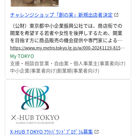
チャレンジショップ「創の実」新規出店者決定
（公財）東京都中小企業振興公社では、商店街での
開業を希望する若者や女性を後押しするため、開業
を目指す方に商品販売の機会提供や専門家による店
舗運営アドバイスを行う東京都チャレンジショップ
https://www.my.metro.tokyo.lg.jp/w/000-20241119-81521169
「創の実」を運営しています。
My TOKYO
支援・相談
自営業・自由業・個人事業主(事業者向け)
中小企業(事業者向け)
創業期(事業者向け)
X-HUB TOKYO ｱｳﾄﾊﾞｳﾝﾄﾞﾌﾟﾛｸﾞﾗﾑ募集