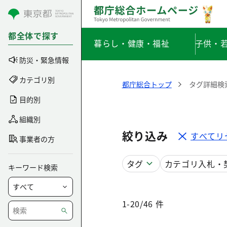
コンテンツにスキップ
都全体で探す
暮らし・健康・福祉
子供・
防災・緊急情報
カテゴリ別
都庁総合トップ
タグ詳細検
目的別
組織別
絞り込み
すべてリ
事業者の方
タグ
カテゴリ
入札・
キーワード検索
1-20/46 件