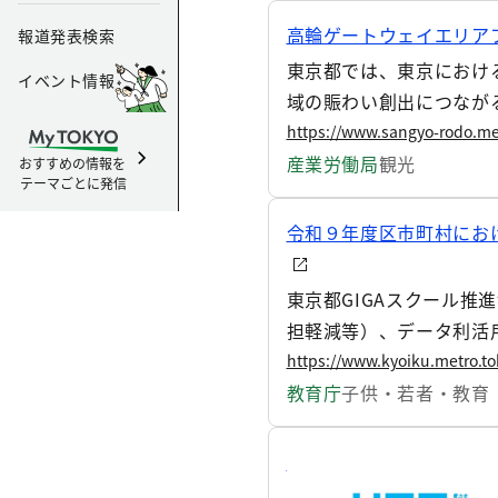
高輪ゲートウェイエリア
報道発表検索
東京都では、東京におけ
イベント情報
域の賑わい創出につなが
グのイベントを開催しま
https://www.sangyo-rodo.me
産業労働局
観光
おすすめの情報を
テーマごとに発信
令和９年度区市町村にお
東京都GIGAスクール
担軽減等）、データ利活
（RFI）を実施します。
https://www.kyoiku.metro.to
教育庁
子供・若者・教育
廃食用油回収促進に係る
都は、持続可能な航空燃