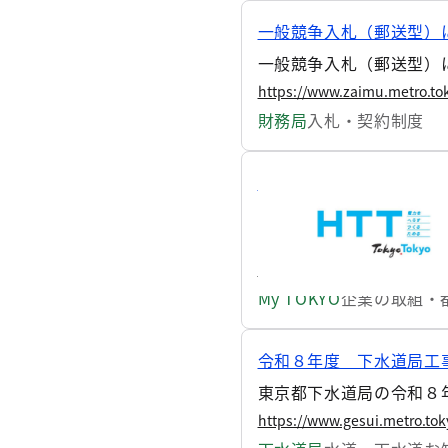
一般競争入札（郵送型）
一般競争入札（郵送型）
https://www.zaimu.metro.to
財務局
入札・契約制度
国内初 「吸収・除去系
「吸収・除去系カーボン
ましたので、お知らせし
https://www.my.metro.tokyo
My TOKYO
企業の取組・
令和８年度 下水道局工
東京都下水道局の令和８
https://www.gesui.metro.tok