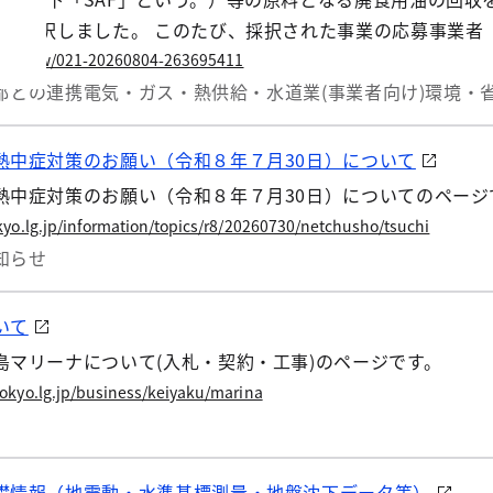
業を採択しました。 このたび、採択された事業の応募事業者
。
.lg.jp/w/021-20260804-263695411
都との連携
電気・ガス・熱供給・水道業(事業者向け)
環境・省
熱中症対策のお願い（令和８年７月30日）について
熱中症対策のお願い（令和８年７月30日）についてのページ
yo.lg.jp/information/topics/r8/20260730/netchusho/tsuchi
知らせ
いて
島マリーナについて(入札・契約・工事)のページです。
okyo.lg.jp/business/keiyaku/marina
礎情報（地震動・水準基標測量・地盤沈下データ等）