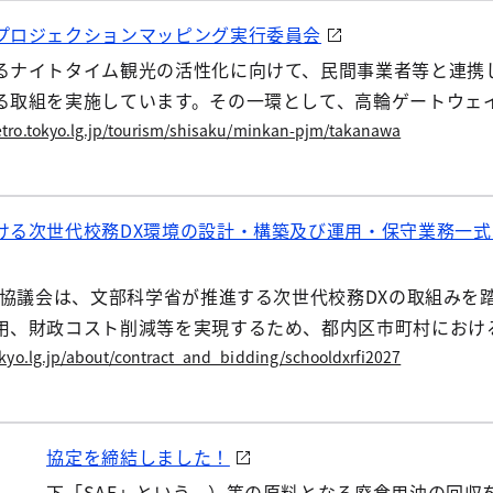
プロジェクションマッピング実行委員会
るナイトタイム観光の活性化に向けて、民間事業者等と連携
る取組を実施しています。その一環として、高輪ゲートウェ
す。
tro.tokyo.lg.jp/tourism/shisaku/minkan-pjm/takanawa
ける次世代校務DX環境の設計・構築及び運用・保守業務一式
推進協議会は、文部科学省が推進する次世代校務DXの取組み
用、財政コスト削減等を実現するため、都内区市町村におけ
kyo.lg.jp/about/contract_and_bidding/schooldxrfi2027
事業の協定を締結しました！
料（以下「SAF」という。）等の原料となる廃食用油の回収