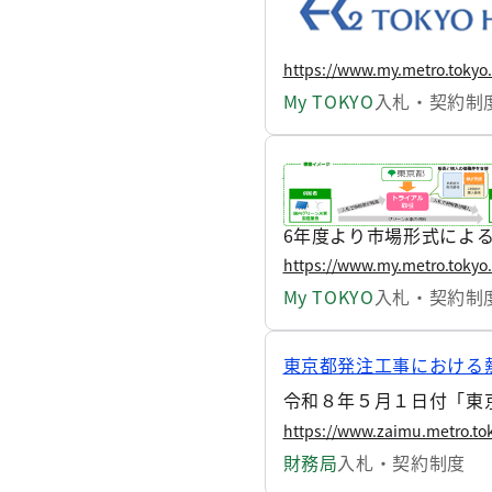
令和8年度についても、
業者を中小企業限定とす
https://www.my.metro.tokyo
My TOKYO
入札・契約制
令和8年度第1回東京都
東京都は、脱炭素社会の
6年度より市場形式によ
は、長期の安定的な供給
https://www.my.metro.tokyo
らせします。
My TOKYO
入札・契約制
東京都発注工事における
令和８年５月１日付「東
https://www.zaimu.metro.tok
財務局
入札・契約制度