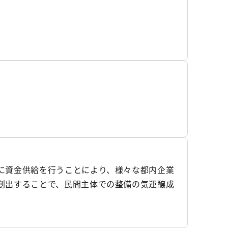
に資金供給を行うことにより、様々な都内企業
創出することで、民間主体での整備の気運醸成
事業の趣旨や目的に賛同し、本ファンドの業務を