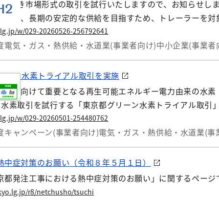
引き続き市場形式の取引を試行いたしますので、お知らせし
るほか、長期の安定的な供給を目指すため、トレーラーを対
.lg.jp/w/029-20260526-256792641
度
電気・ガス・熱供給・水道業(事業者向け)
中小企業(事業者
グリーン水素トライアル取引を実施
実現に向けて重要となる再生可能エネルギー電力由来の水素
る水素取引を試行する「東京都グリーン水素トライアル取引」
を目指し、8カ月間の輸送を試行します。つきましては、下
.lg.jp/w/029-20260501-254480762
度
キャンペーン(事業者向け)
電気・ガス・熱供給・水道業(事
熱中症対策のお願い（令和８年５月１日）
京都発注工事における熱中症対策のお願い」に関するページ
yo.lg.jp/r8/netchusho/tsuchi