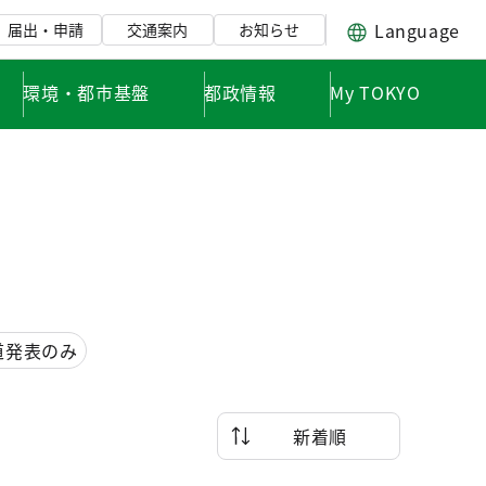
Language
届出・申請
交通案内
お知らせ
環境・都市基盤
都政情報
My TOKYO
道発表のみ
新着順