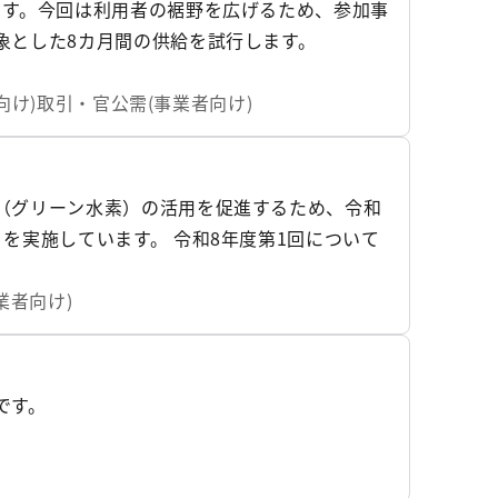
ます。今回は利用者の裾野を広げるため、参加事
象とした8カ月間の供給を試行します。
向け)
取引・官公需(事業者向け)
（グリーン水素）の活用を促進するため、令和
を実施しています。 令和8年度第1回について
記の通り参加事業者の募集を行いますので、お知
業者向け)
です。