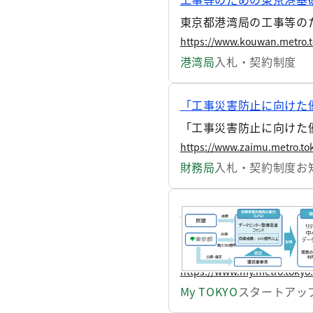
東京都港湾局の工事等の
https://www.kouwan.metro.t
港湾局
入札・契約制度
「工事災害防止に向けた
「工事災害防止に向けた
https://www.zaimu.metro.tok
財務局
入札・契約制度
お
官民連携データセンター
都は、より多くの都内企
の技術開発や事業拡大を
につなげていくことを目
https://www.my.metro.tokyo
遂行する運営事業者を下
My TOKYO
スタートアッ