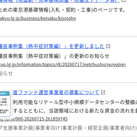
ための東京港基礎情報(入札・契約・工事)のページです。
okyo.lg.jp/business/keiyaku/kisojoho
優良事例集（熱中症対策編）」を更新しました
優良事例集（熱中症対策編）」の更新のお知らせ
yo.lg.jp/information/topics/r8/20260717/netchusho/yuryojirei
知らせ
整備促進ファンド運営事業者の募集について
業等が利用可能なリテール型中小規模データセンターの整備
後押しするとともに、当該領域における新たな資金の流れを
指し、官民連携ファンドを創設します。 つきましては、本
.lg.jp/w/000-20260715-261859745
記のとおり募集しますので、お知らせいたします。
プ支援
事業計画(事業者向け)
事業計画・経営企画(事業者向け)