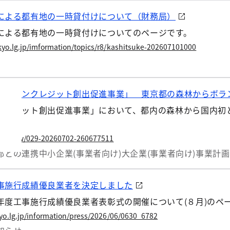
による都有地の一時貸付けについて（財務局）
による都有地の一時貸付けについてのページです。
kyo.lg.jp/imformation/topics/r8/kashitsuke-202607101000
カーボンクレジット創出促進事業」 東京都の森林からボラ
クレジット創出促進事業」において、都内の森林から国内初
ます。
.lg.jp/w/029-20260702-260677511
都との連携
中小企業(事業者向け)
大企業(事業者向け)
事業計画
事施行成績優良業者を決定しました
年度工事施行成績優良業者表彰式の開催について(８月)のペ
yo.lg.jp/information/press/2026/06/0630_6782