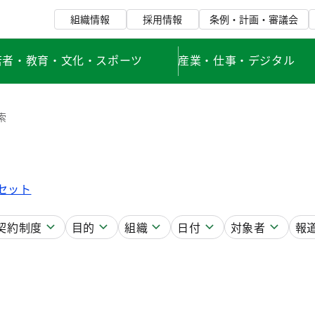
組織情報
採用情報
条例・計画・審議会
若者・教育・文化・スポーツ
産業・仕事・デジタル
索
セット
契約制度
目的
組織
日付
対象者
報