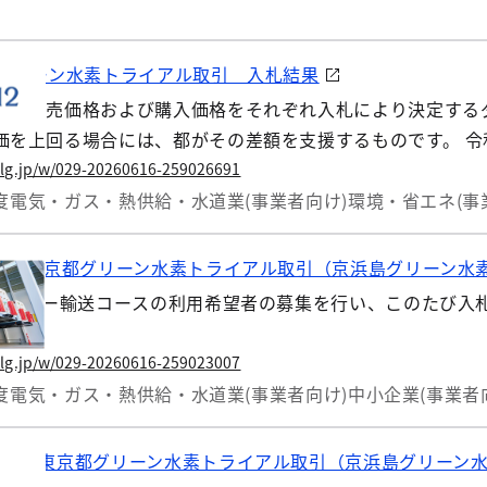
都グリーン水素トライアル取引 入札結果
素の販売価格および購入価格をそれぞれ入札により決定する
を上回る場合には、都がその差額を支援するものです。 令和
ので、その結果を公表します。
.lg.jp/w/029-20260616-259026691
度
電気・ガス・熱供給・水道業(事業者向け)
環境・省エネ(事
年度 東京都グリーン水素トライアル取引（京浜島グリーン水
トレーラー輸送コースの利用希望者の募集を行い、このたび入
.lg.jp/w/029-20260616-259023007
度
電気・ガス・熱供給・水道業(事業者向け)
中小企業(事業者
8年度東京都グリーン水素トライアル取引（京浜島グリーン