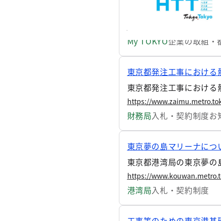
業提案」を公募し、2事
したのでお知らせします
https://www.my.metro.tokyo
My TOKYO
企業の取組・
東京都発注工事における
東京都発注工事における
https://www.zaimu.metro.tok
財務局
入札・契約制度
お
東京夢の島マリーナにつ
東京都港湾局の東京夢の
https://www.kouwan.metro.t
港湾局
入札・契約制度
工事等のための東京港基