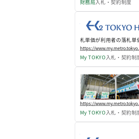
財務局
入札・契約制度
令和8年度 第1回東京
この取組は、グリーン水
札単価が利用者の落札単価
たび入札を実施しました
https://www.my.metro.tokyo
My TOKYO
入札・契約制
地産地消の取組 令和8
今年度は5月25日から
す。
https://www.my.metro.tokyo
My TOKYO
入札・契約制
地産地消の取組！！令和