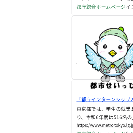
口駅前広場の車両動線や
都庁総合ホームページ
イ
武蔵小金井駅前 市街地再
東京都は、都市再開発法
ますのでお知らせします
う・憩いの場の創出、安
https://www.metro.tokyo.lg.
都庁総合ホームページ
イ
「都庁インターンシップ2
東京都では、学生の就業
り、令和6年度は516名
け入れる203の実習部
https://www.metro.tokyo.lg.