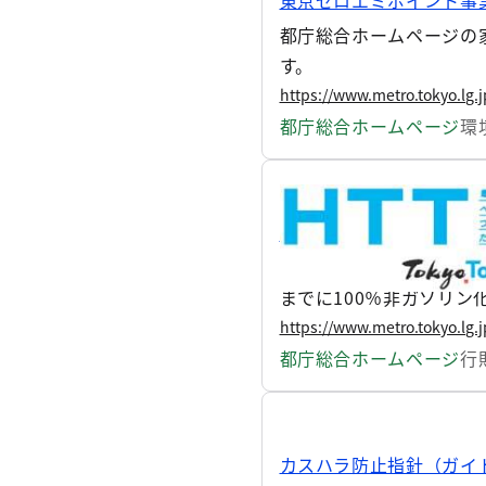
東京ゼロエミポイント事
都庁総合ホームページの家
す。
https://www.metro.tokyo.lg.
都庁総合ホームページ
環
令和7年度 ZEVの車両
東京都は、「2050年C
までに100％非ガソリン
ッド自動車（PHEV）、
https://www.metro.tokyo.lg.
都庁総合ホームページ
行
カスハラ防止指針（ガイ