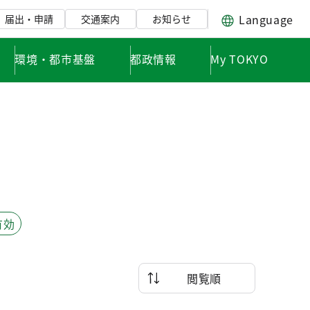
Language
届出・申請
交通案内
お知らせ
環境・都市基盤
都政情報
My TOKYO
有効
閲覧順