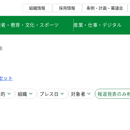
組織情報
採用情報
条例・計画・審議会
若者・教育・文化・スポーツ
産業・仕事・デジタル
索
セット
目的
組織
プレス日
対象者
報道発表のみ