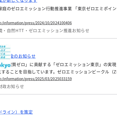
業が新しくなります
庭のゼロエミッション行動推進事業 「東京ゼロエミポイント
jp/information/press/2024/10/2024100406
境・自然
HTT・ゼロエミッション推進
お知らせ
購入補助金のお知らせ
O2排出実質ゼロ」に貢献する「ゼロエミッション東京」の実現
化することを目指しています。ゼロエミッションビークル（Z
燃料電池自動車（FCV））の普及促進に向けて、車両購入費
jp/information/press/2025/03/2025033159
財政
お知らせ
ドライン）を策定