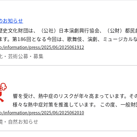
のお知らせ
歴史文化財団は、（公社）日本演劇興行協会、（公財）都民
す。第186回となる今回は、歌舞伎、演劇、ミュージカルな
jp/information/press/2025/06/2025061912
化・芸術
公募・募集
開
暑の影響を受け、熱中症のリスクが年々高まっています。その
掲げ、様々な熱中症対策を推進しています。 この度、一般
メートルメッシュできめ細かに表示するマップを構築しました
jp/information/press/2025/06/2025062010
数の最高値を、地図上で確認できるようになります。
境・自然
お知らせ