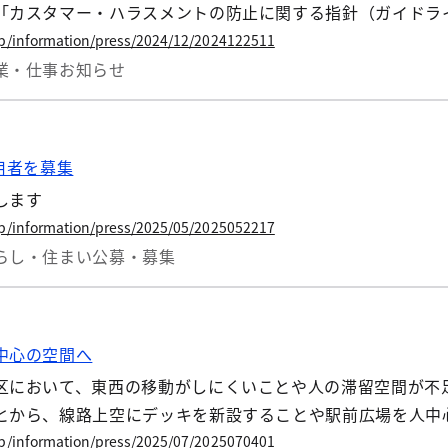
「カスタマー・ハラスメントの防止に関する指針（ガイドライ
jp/information/press/2024/12/2024122511
業・仕事
お知らせ
用者を募集
します
jp/information/press/2025/05/2025052217
らし・住まい
公募・募集
中心の空間へ
区において、東西の移動がしにくいことや人の滞留空間が不
とから、線路上空にデッキを新設することや駅前広場を人中
しています。 今回、歩行者中心の新宿駅に向けたファースト
jp/information/press/2025/07/2025070401