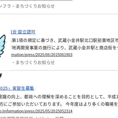
歩行者の動線が大きく変更となりますので、お知らせいたし
ンフラ・まちづくり
お知らせ
開発組合 設立認可
第11条第1項の規定に基づき、武蔵小金井駅北口駅前東地区
。 市街地再開発事業の施行により、武蔵小金井駅と商店街
全・安心なまちづくりを図ります。
jp/information/press/2025/06/2025061903
ンフラ・まちづくり
お知らせ
025」実習生募集
意識の向上、都政への理解を深めることを目的として、平成
の方にご参加いただいております。 今年度はより多くの職場
署を設けました。 各部署では、学生の皆さんに向けて、多様
jp/information/press/2025/05/2025052314