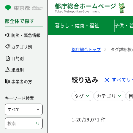
コンテンツにスキップ
都全体で探す
暮らし・健康・福祉
子供・
防災・緊急情報
カテゴリ別
都庁総合トップ
タグ詳細検
目的別
組織別
絞り込み
すべてリ
事業者の方
タグ
カテゴリ
キーワード検索
1-20/29,071 件