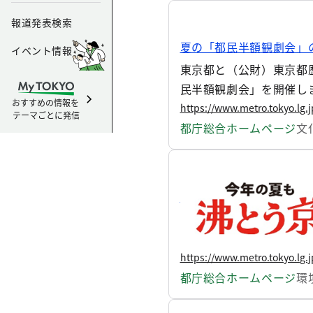
報道発表検索
夏の「都民半額観劇会」
イベント情報
東京都と（公財）東京都
民半額観劇会」を開催しま
おすすめの情報を
おります。
https://www.metro.tokyo.lg.
テーマごとに発信
都庁総合ホームページ
文
「東京暑さマップ」を公
近年の気候変動による猛
守る熱中症対策」目標に
に、暑さ指数※を1キロ
https://www.metro.tokyo.lg.
や1週間先までの暑さ指
都庁総合ホームページ
環