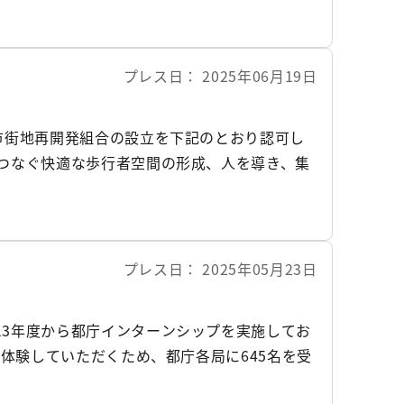
ます。
プレス日
2025年06月19日
市街地再開発組合の設立を下記のとおり認可し
をつなぐ快適な歩行者空間の形成、人を導き、集
プレス日
2025年05月23日
13年度から都庁インターンシップを実施してお
を体験していただくため、都庁各局に645名を受
なキャリアプログラムを用意しています。