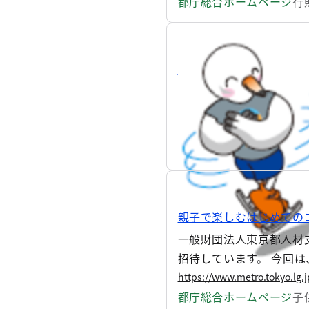
都庁総合ホームページ
行
東京辰巳アイスアリーナ
都内に氷上スポーツの新
ケートやアイスホッケー
https://www.metro.tokyo.lg.
都庁総合ホームページ
ス
親子で楽しむはじめての
一般財団法人東京都人材
招待しています。 今回
で、お知らせします。
https://www.metro.tokyo.lg.
都庁総合ホームページ
子