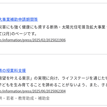
大事業補助申請期間等
災害にも強く健康にも資する断熱・太陽光住宅普及拡大事業 
(2月)のページです。
jp/information/press/2025/02/2025021906
等の授業料支援
希望を叶える東京」の実現に向け、ライフステージを通じた
子どもを生み育てることを諦めることがないよう、また、子
担軽減策を実施しています。
jp/information/press/2025/06/2025062304
供・若者・教育
助成・補助金