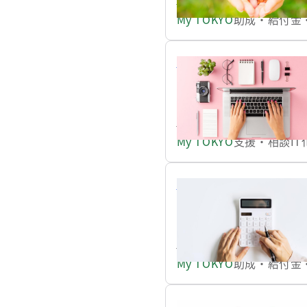
開始いたしますので、お
My TOKYO
助成・給付金
コンサルティングと講習
東京都は、中小企業のD
「DX人材リスキリング
https://www.my.metro.tokyo
My TOKYO
支援・相談
I
新たな保証制度に対応し
このたび国は、伴走支援
を行いながら資金繰りを
https://www.my.metro.tokyo
My TOKYO
助成・給付金
新たな経営環境に対応す