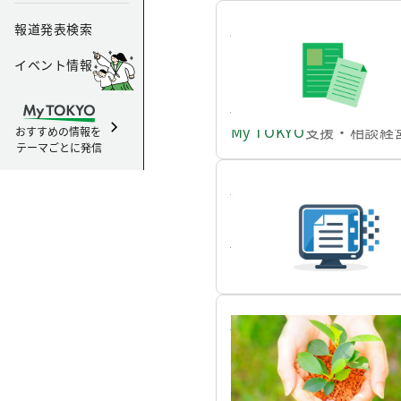
カスハラ防止指針（ガイ
報道発表検索
東京都では、公正かつ持
イベント情報
7年4月1日施行）。 
たので、お知らせします
https://www.my.metro.tokyo
My TOKYO
支援・相談
経
おすすめの情報を
テーマごとに発信
令和６年10月28日（
令和６年10月28日（
https://www.my.metro.tokyo
My TOKYO
申請・届出
経
再エネ電源都外調達事業
東京都は、「ゼロエミッ
生可能エネルギー発電設
https://www.my.metro.tokyo