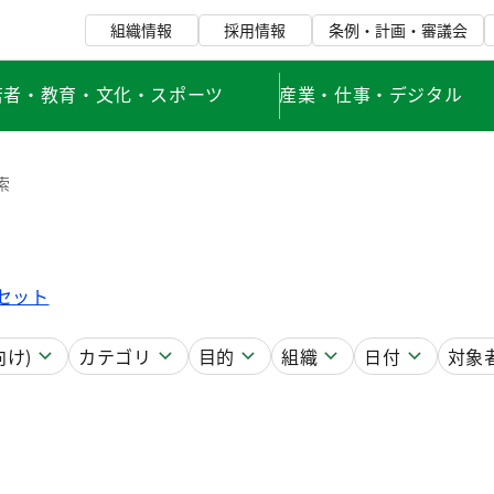
組織情報
採用情報
条例・計画・審議会
若者・教育・文化・スポーツ
産業・仕事・デジタル
索
セット
け)
カテゴリ
目的
組織
日付
対象