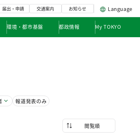
Language
届出・申請
交通案内
お知らせ
環境・都市基盤
都政情報
My TOKYO
者
報道発表のみ
閲覧順