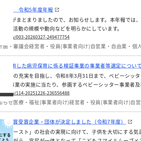
産等） 令和5年度年報
度年報がまとまりましたので、お知らせします。本年報では、
の経済活動の規模や動向などを明らかにしています。
.lg.jp/w/003-20260327-249477754
計画・審議会
経営者・役員(事業者向け)
自営業・自由業・個人
ーを利用した病児保育に係る検証事業の事業者等選定につい
の一層の充実を目指し、令和8年3月31日まで、ベビーシッ
 検証事業の実施に当たり、参画するベビーシッター事業者
.lg.jp/w/114-20251226-236556488
知らせ
医療・福祉(事業者向け)
経営者・役員(事業者向け)
自営
ント大賞受賞企業・団体が決定しました（令和7年度）
ンファースト」の社会の実現に向けて、子供を大切にする気
携しながら、官民が一体となって「こどもスマイルムーブメ