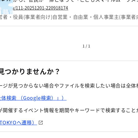
進的な取組を行う、こどもスマイルムーブメント参画企業・
.lg.jp/w/111-20251201-220918174
この度、下記のとおり今年度の受賞企業・団体が決定しました
営者・役員(事業者向け)
自営業・自由業・個人事業主(事業者
1 / 1
見つかりませんか？
ージが見つからない場合やファイルを検索したい場合は全体検索
検索 （Google検索）」）
は都が開催するイベント情報を期間やキーワードで検索すること
TOKYOへ遷移）