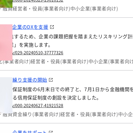
知らせします。
・融資
経営者・役員(事業者向け)
中小企業(事業者向け)
で中小企業のDXを支援
Xを推進するため、企業の課題把握を踏まえたリスキリング計
支援事業」を実施します。
.lg.jp/w/029-20240510-37777326
T化(事業者向け)
経営者・役員(事業者向け)
中小企業(事業者向け
た資金繰り支援の開始
型特別保証制度の6月末日での終了と、7月1日から金融機関
支援する信用保証制度の創設を決定しました。
.lg.jp/w/000-20240627-41921528
・融資
資金繰り(事業者向け)
経営者・役員(事業者向け)
中小企
る中小企業をサポート