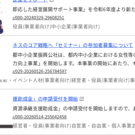
環境に即応した経営展開サポート事業」を令和6年度より新
.lg.jp/w/000-20240329-29608251
営者・役員(事業者向け)
中小企業(事業者向け)
、ビジネスのコア戦略へ「セミナー」の参加者募集について
人東京都中小企業振興公社は、都内中小企業における女性等
る経営力向上事業」を開始します。本事業の開始にあたり、
.lg.jp/w/029-20260526-256784597
表彰・イベント
人材(事業者向け)
経営者・役員(事業者向け)
事
承継支援助成金」の申請受付を開始
ょ地域資源承継支援助成金」の申請受付を開始しますので、
.lg.jp/w/000-20260514-255642458
・融資
経営者・役員(事業者向け)
自営業・自由業・個人事業主