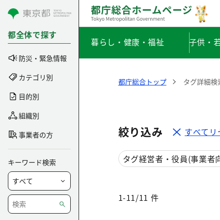
コンテンツにスキップ
都全体で探す
暮らし・健康・福祉
子供・
防災・緊急情報
カテゴリ別
都庁総合トップ
タグ詳細検
目的別
組織別
絞り込み
すべてリ
事業者の方
タグ
経営者・役員(事業者向
キーワード検索
1-11/11 件