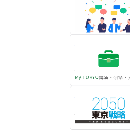
東京都は、「新たな事業
https://www.my.metro.tokyo
My TOKYO
支援・相談
経
新規事業「女性活躍」を
東京都および公益財団法
め、「女性活躍推進によ
します。
https://www.my.metro.tokyo
My TOKYO
講演・研修・
「多摩・島しょ地域資源
このたび、「多摩・島し
https://www.my.metro.tokyo
My TOKYO
助成・給付金