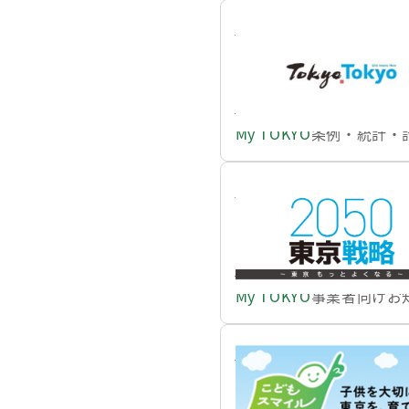
都民経済計算（都内総生
都民経済計算の令和5年
等を推計しており、都内
https://www.my.metro.tokyo
My TOKYO
条例・統計・
令和7年度ベビーシッタ
都では、東京の病児保育
ることといたしました。
たします。
https://www.my.metro.tokyo
My TOKYO
事業者向けお
こどもスマイルムーブメ
東京都では、「チルドレ
町村など幅広い主体と連