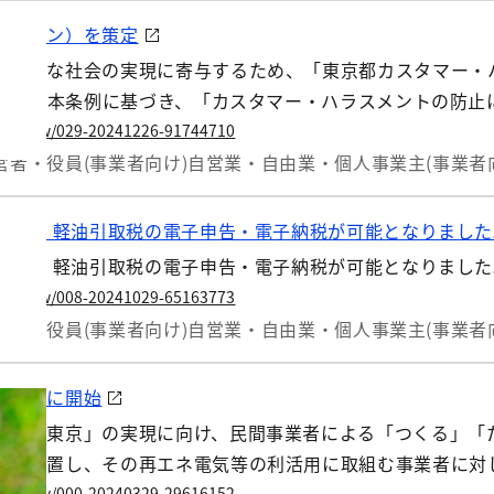
ドライン）を策定
続可能な社会の実現に寄与するため、「東京都カスタマー・
このたび、本条例に基づき、「カスタマー・ハラスメントの防
。
.lg.jp/w/029-20241226-91744710
営者・役員(事業者向け)
自営業・自由業・個人事業主(事業者
月）から、軽油引取税の電子申告・電子納税が可能となりました
月）から、軽油引取税の電子申告・電子納税が可能となりました
.lg.jp/w/008-20241029-65163773
営者・役員(事業者向け)
自営業・自由業・個人事業主(事業者
を新たに開始
ション東京」の実現に向け、民間事業者による「つくる」「
備を設置し、その再エネ電気等の利活用に取組む事業者に対
.lg.jp/w/000-20240329-29616152