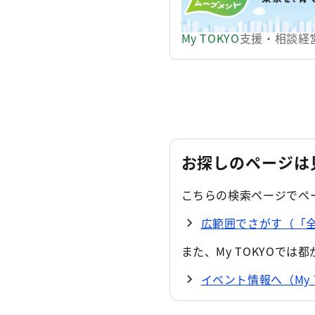
て、子供の笑顔を育む先
https://www.my.metro.tokyo
して表彰しています。 
My TOKYO
支援・相談
経
お探しのページは
こちらの検索ページでペ
広範囲でさがす（「全体
また、My TOKYOで
イベント情報へ（My 