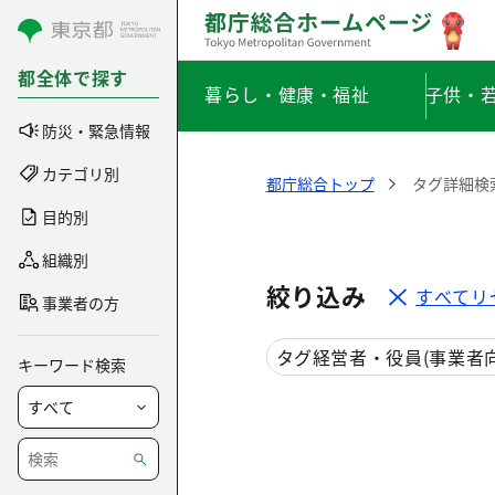
コンテンツにスキップ
都全体で探す
暮らし・健康・福祉
子供・
防災・緊急情報
カテゴリ別
都庁総合トップ
タグ詳細検
目的別
組織別
絞り込み
すべてリ
事業者の方
タグ
経営者・役員(事業者向
キーワード検索