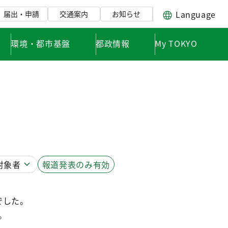
Language
届出・申請
交通案内
お知らせ
環境・都市基盤
都政情報
My TOKYO
対象者
報道発表のみ
有効
でした。
。