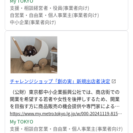
My TOKYO
しましたので、お知らせします。
支援・相談
経営者・役員(事業者向け)
自営業・自由業・個人事業主(事業者向け)
中小企業(事業者向け)
チャレンジショップ「創の実」新規出店者決定
（公財）東京都中小企業振興公社では、商店街での
開業を希望する若者や女性を後押しするため、開業
を目指す方に商品販売の機会提供や専門家による店
舗運営アドバイスを行う東京都チャレンジショップ
https://www.my.metro.tokyo.lg.jp/w/000-20241119-81521169
「創の実」を運営しています。
My TOKYO
支援・相談
自営業・自由業・個人事業主(事業者向け)