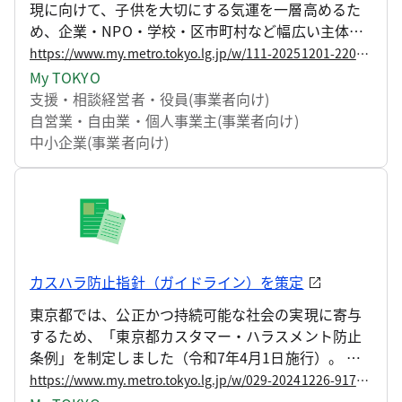
現に向けて、子供を大切にする気運を一層高めるた
め、企業・NPO・学校・区市町村など幅広い主体と
連携しながら、官民が一体となって「こどもスマイ
https://www.my.metro.tokyo.lg.jp/w/111-20251201-220918174
ルムーブメント」を推進しています。 その取組の一
My TOKYO
環として、子供の笑顔を育む先進的な取組を行う、
支援・相談
経営者・役員(事業者向け)
こどもスマイルムーブメント参画企業・団体を「こ
自営業・自由業・個人事業主(事業者向け)
どもスマイルムーブメント大賞」として表彰してい
中小企業(事業者向け)
ます。 この度、下記のとおり今年度の受賞企業・団
体が決定しましたので、お知らせします。
カスハラ防止指針（ガイドライン）を策定
東京都では、公正かつ持続可能な社会の実現に寄与
するため、「東京都カスタマー・ハラスメント防止
条例」を制定しました（令和7年4月1日施行）。 こ
のたび、本条例に基づき、「カスタマー・ハラスメ
https://www.my.metro.tokyo.lg.jp/w/029-20241226-91744710
ントの防止に関する指針（ガイドライン）」を策定