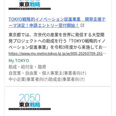
TOKYO戦略的イノベーション促進事業 開発支援テ
ーマ決定！申請エントリー受付開始！
東京都では、次世代の産業を世界に発信する大型開
発プロジェクトへの助成を行う「TOKYO戦略的イノ
ベーション促進事業」を令和3年度から実施しており
ます。 具体的には、「2050東京戦略」等で掲げる目
https://www.my.metro.tokyo.lg.jp/w/000-20260709-261314684
指す東京の姿を実現するため、成長産業分野の都市
My TOKYO
課題と技術・製品開発動向等を示した「イノベーシ
助成・給付金・融資
ョンマップ」を策定し、マップで示される開発支援
自営業・自由業・個人事業主(事業者向け)
テーマに沿って都内中小企業が他企業や大学等と連
中小企業(事業者向け)
助成金(事業者向け)
携して取り組む開発に対し、助成およびハンズオン
支援を行います。 このたび、令和8年度の開発支援テ
ーマを決定し、助成事業の申請エントリーの受付を
開始しますので、お知らせいたします。