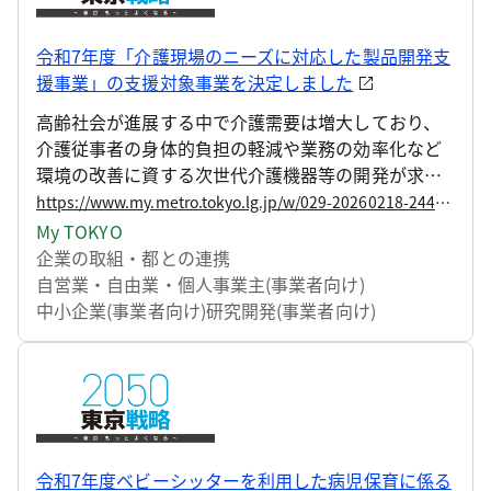
令和7年度「介護現場のニーズに対応した製品開発支
援事業」の支援対象事業を決定しました
高齢社会が進展する中で介護需要は増大しており、
介護従事者の身体的負担の軽減や業務の効率化など
環境の改善に資する次世代介護機器等の開発が求め
られています。 こうした背景をふまえ、介護従事者
https://www.my.metro.tokyo.lg.jp/w/029-20260218-244118056
のニーズに応えるとともに中小企業の成長を促進す
My TOKYO
るため、東京都及び（公財）東京都中小企業振興公
企業の取組・都との連携
社は、令和6年度から都内の中小企業者等が介護現場
自営業・自由業・個人事業主(事業者向け)
のニーズに対応した次世代介護機器等の開発・改良
中小企業(事業者向け)
研究開発(事業者向け)
及び普及を行うために必要な経費の一部を助成する
「介護現場のニーズに対応した製品開発支援事業」
を実施しています。 この度、支援対象事業5件を決定
しましたので、お知らせします。
令和7年度ベビーシッターを利用した病児保育に係る