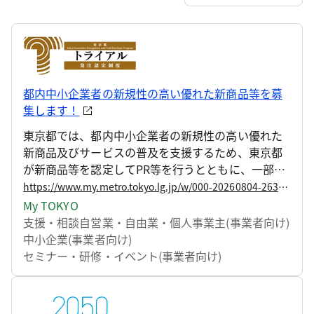
都内中小企業者の新規性の高い優れた新商品等を募
集します！
東京都では、都内中小企業者の新規性の高い優れた
新商品及びサービスの普及を支援するため、東京都
が新商品等を認定してPR等を行うとともに、一部を
試験的に購入し評価する「東京都トライアル発注認
https://www.my.metro.tokyo.lg.jp/w/000-20260804-263688393
定制度（新事業分野開拓者認定制度）」を実施して
My TOKYO
います。 このたび、令和9年度認定分の募集を開始し
支援・相談
自営業・自由業・個人事業主(事業者向け)
ます。脱炭素や暑さ対策など、社会課題の解決に資
中小企業(事業者向け)
する商品・サービスをはじめ、幅広い分野からの応
セミナー・研修・イベント(事業者向け)
募を募集します。