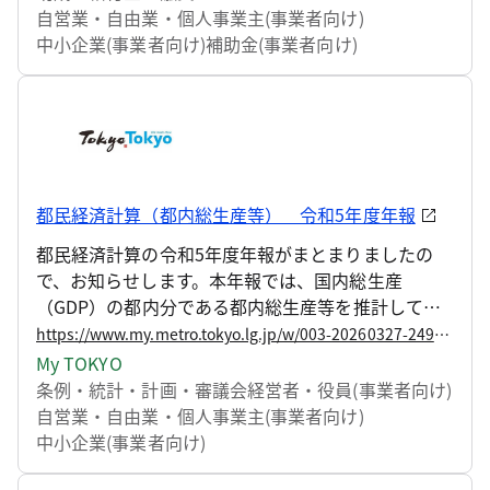
業」を実施してまいりました。 令和8年度から、事
自営業・自由業・個人事業主(事業者向け)
業名を「東京都官民協働等女性支援事業」とし、事
中小企業(事業者向け)
補助金(事業者向け)
業内容を拡充した上で、新たに本事業に取り組む事
業者を募集しますので、お知らせします。
都民経済計算（都内総生産等） 令和5年度年報
都民経済計算の令和5年度年報がまとまりましたの
で、お知らせします。本年報では、国内総生産
（GDP）の都内分である都内総生産等を推計してお
り、都内の経済活動の規模や動向などを明らかにし
https://www.my.metro.tokyo.lg.jp/w/003-20260327-249477754
ています。
My TOKYO
条例・統計・計画・審議会
経営者・役員(事業者向け)
自営業・自由業・個人事業主(事業者向け)
中小企業(事業者向け)