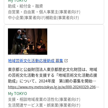
に対して補助を行います。
助成・給付金・融資
自営業・自由業・個人事業主(事業者向け)
中小企業(事業者向け)
補助金(事業者向け)
地域芸術文化活動応援助成 募集
東京都と公益財団法人東京都歴史文化財団は、地域
の芸術文化活動を支援する「地域芸術文化活動応援
助成」について、2024年度 第1期の募集を開始し
ました。
https://www.my.metro.tokyo.lg.jp/w/000-20240329-29622552
My TOKYO
支援・相談
地域産業の活性化(事業者向け)
生活関連サービス業・娯楽業(事業者向け)