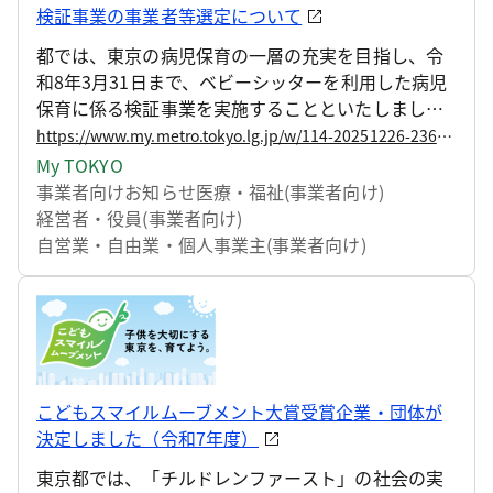
検証事業の事業者等選定について
都では、東京の病児保育の一層の充実を目指し、令
和8年3月31日まで、ベビーシッターを利用した病児
保育に係る検証事業を実施することといたしまし
た。 検証事業の実施に当たり、参画するベビーシッ
https://www.my.metro.tokyo.lg.jp/w/114-20251226-236556488
ター事業者及び参画自治体を選定しましたので、お
My TOKYO
知らせいたします。
事業者向けお知らせ
医療・福祉(事業者向け)
経営者・役員(事業者向け)
自営業・自由業・個人事業主(事業者向け)
こどもスマイルムーブメント大賞受賞企業・団体が
決定しました（令和7年度）
東京都では、「チルドレンファースト」の社会の実