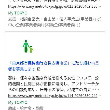
削減装置付省エネ型空調・換気設備の導入に要する
https://www.my.metro.tokyo.lg.jp/w/021-20260402-250654044
費用の一部を補助する事業を継続します。 令和8年度
My TOKYO
より、補助対象者に障害者就労施設を有する社会福
支援・相談
自営業・自由業・個人事業主(事業者向け)
祉法人等が加わります。
中小企業(事業者向け)
補助金(事業者向け)
「東京都官民協働等女性支援事業」に取り組む事業
者を募集します
都は、様々な困難な問題を抱える女性について、公
的機関と民間団体が密接に連携し、アウトリーチか
らの相談対応や、居場所の確保、地域での自立・定
着、公的機関や施設への「つなぎ」を含めたアプロ
https://www.my.metro.tokyo.lg.jp/w/114-20260330-249834731
ーチを実施することにより、自立の推進に資するこ
My TOKYO
とを目的として、「東京都若年被害女性等支援事
助成・給付金・融資