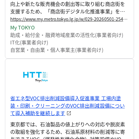
向上や新たな販売機会の創出等に取り組む商店街を
支援するため、「商店街デジタル化推進事業」を実
施しています。 キャッシュレス端末やアプリの開
https://www.my.metro.tokyo.lg.jp/w/029-20260501-254475074
発・構築などデジタル機器等の導入に要する経費へ
My TOKYO
の支援と、本事業で過年度に機器等を導入した場
助成・給付金・融資
地域産業の活性化(事業者向け)
合、効果的に機器等の運用を図っていくためのサポ
IT化(事業者向け)
ートを行うことで、商店街のデジタル化をより一層
自営業・自由業・個人事業主(事業者向け)
後押しします。募集内容は以下の通りですので、お
知らせします。
省エネ型VOC排出削減設備導入促進事業 工場内塗
装・印刷・クリーニングのVOC排出削減設備につい
て導入補助を継続します
東京都では、石油製品の値上がりへの対応や脱炭素
の取組を強化するため、石油系原材料の削減等に寄
与できるVOC（揮発性有機化合物）対策設備やVOC