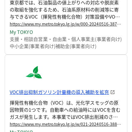
東京都では、石油製品の値上がりへの対応や脱炭素
の取組を強化するため、石油系原材料の削減等に寄
与できるVOC（揮発性有機化合物）対策設備やVOC
削減装置付省エネ型空調・換気設備の導入に要する
https://www.my.metro.tokyo.lg.jp/w/000-20240516-38799413
費用の一部を補助する事業を開始します。
My TOKYO
支援・相談
自営業・自由業・個人事業主(事業者向け)
中小企業(事業者向け)
補助金(事業者向け)
VOC排出抑制ガソリン計量機の導入補助を拡充
揮発性有機化合物（VOC）は、光化学スモッグの原
因物質の1つです。自動車への給油時にはVOCを含む
ガスが発生します。本事業ではVOC排出削減のさら
なる推進を目指し、ガソリンスタンド業者を対象
https://www.my.metro.tokyo.lg.jp/w/021-20240516-38803585
に、VOCを含有ガスの回収機能が高い計量機の導入
My TOKYO