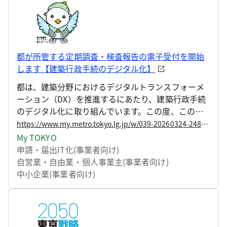
都が所管する定期調査・検査報告の電子受付を開始
します【建築行政手続のデジタル化】
都は、建築分野におけるデジタルトランスフォーメ
ーション（DX）を推進するにあたり、建築行政手続
のデジタル化に取り組んでいます。この度、この取
組の一環として、都が所管する建築基準法第12条に
https://www.my.metro.tokyo.lg.jp/w/039-20260324-248681796
基づく定期報告について、「東京都定期調査・検査
My TOKYO
報告電子システム（以下、「電子システム」とい
申請・届出
IT化(事業者向け)
う。）」による受付を開始します。
自営業・自由業・個人事業主(事業者向け)
中小企業(事業者向け)