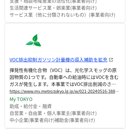
支援・相談
地域産業の活性化(事業者向け)
生活関連サービス業・娯楽業(事業者向け)
サービス業（他に分類されないもの）(事業者向け)
VOC排出抑制ガソリン計量機の導入補助を拡充
揮発性有機化合物（VOC）は、光化学スモッグの原
因物質の1つです。自動車への給油時にはVOCを含む
ガスが発生します。本事業ではVOC排出削減のさら
なる推進を目指し、ガソリンスタンド業者を対象
https://www.my.metro.tokyo.lg.jp/w/021-20240516-38803585
に、VOCを含有ガスの回収機能が高い計量機の導入
My TOKYO
に対して補助を行います。
助成・給付金・融資
自営業・自由業・個人事業主(事業者向け)
中小企業(事業者向け)
補助金(事業者向け)