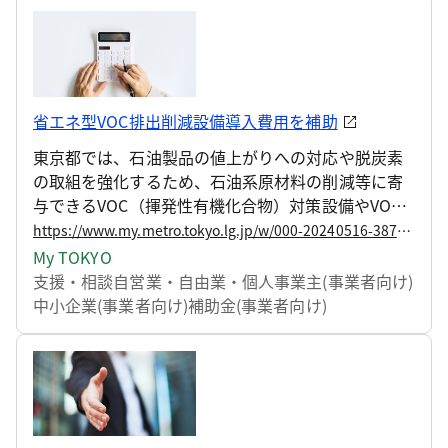
省エネ型VOC排出削減設備導入費用を補助
東京都では、石油製品の値上がりへの対応や脱炭素
の取組を強化するため、石油系原材料の削減等に寄
与できるVOC（揮発性有機化合物）対策設備やVOC
削減装置付省エネ型空調・換気設備の導入に要する
https://www.my.metro.tokyo.lg.jp/w/000-20240516-38799413
費用の一部を補助する事業を開始します。
My TOKYO
支援・相談
自営業・自由業・個人事業主(事業者向け)
中小企業(事業者向け)
補助金(事業者向け)