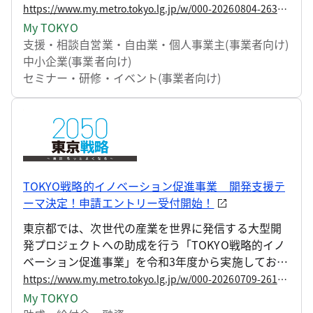
試験的に購入し評価する「東京都トライアル発注認
https://www.my.metro.tokyo.lg.jp/w/000-20260804-263688393
定制度（新事業分野開拓者認定制度）」を実施して
My TOKYO
います。 このたび、令和9年度認定分の募集を開始し
支援・相談
自営業・自由業・個人事業主(事業者向け)
ます。脱炭素や暑さ対策など、社会課題の解決に資
中小企業(事業者向け)
する商品・サービスをはじめ、幅広い分野からの応
セミナー・研修・イベント(事業者向け)
募を募集します。
TOKYO戦略的イノベーション促進事業 開発支援テ
ーマ決定！申請エントリー受付開始！
東京都では、次世代の産業を世界に発信する大型開
発プロジェクトへの助成を行う「TOKYO戦略的イノ
ベーション促進事業」を令和3年度から実施しており
ます。 具体的には、「2050東京戦略」等で掲げる目
https://www.my.metro.tokyo.lg.jp/w/000-20260709-261314684
指す東京の姿を実現するため、成長産業分野の都市
My TOKYO
課題と技術・製品開発動向等を示した「イノベーシ