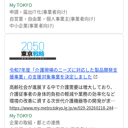
基づく定期報告について、「東京都定期調査・検査
My TOKYO
報告電子システム（以下、「電子システム」とい
申請・届出
IT化(事業者向け)
う。）」による受付を開始します。
自営業・自由業・個人事業主(事業者向け)
中小企業(事業者向け)
令和7年度「介護現場のニーズに対応した製品開発支
援事業」の支援対象事業を決定しました
高齢社会が進展する中で介護需要は増大しており、
介護従事者の身体的負担の軽減や業務の効率化など
環境の改善に資する次世代介護機器等の開発が求め
られています。 こうした背景をふまえ、介護従事者
https://www.my.metro.tokyo.lg.jp/w/029-20260218-244118056
のニーズに応えるとともに中小企業の成長を促進す
My TOKYO
るため、東京都及び（公財）東京都中小企業振興公
企業の取組・都との連携