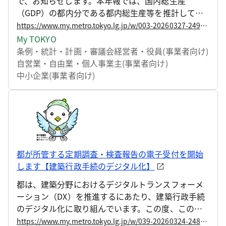
で、お知らせします。本年報では、国内総生産
（GDP）の都内分である都内総生産等を推計してお
り、都内の経済活動の規模や動向などを明らかにし
https://www.my.metro.tokyo.lg.jp/w/003-20260327-249477754
ています。
My TOKYO
条例・統計・計画・審議会
経営者・役員(事業者向け)
自営業・自由業・個人事業主(事業者向け)
中小企業(事業者向け)
都が所管する定期調査・検査報告の電子受付を開始
します【建築行政手続のデジタル化】
都は、建築分野におけるデジタルトランスフォーメ
ーション（DX）を推進するにあたり、建築行政手続
のデジタル化に取り組んでいます。この度、この取
組の一環として、都が所管する建築基準法第12条に
https://www.my.metro.tokyo.lg.jp/w/039-20260324-248681796