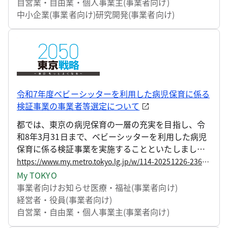
社は、令和6年度から都内の中小企業者等が介護現場
自営業・自由業・個人事業主(事業者向け)
のニーズに対応した次世代介護機器等の開発・改良
中小企業(事業者向け)
研究開発(事業者向け)
及び普及を行うために必要な経費の一部を助成する
「介護現場のニーズに対応した製品開発支援事業」
を実施しています。 この度、支援対象事業5件を決定
しましたので、お知らせします。
令和7年度ベビーシッターを利用した病児保育に係る
検証事業の事業者等選定について
都では、東京の病児保育の一層の充実を目指し、令
和8年3月31日まで、ベビーシッターを利用した病児
保育に係る検証事業を実施することといたしまし
た。 検証事業の実施に当たり、参画するベビーシッ
https://www.my.metro.tokyo.lg.jp/w/114-20251226-236556488
ター事業者及び参画自治体を選定しましたので、お
My TOKYO
知らせいたします。
事業者向けお知らせ
医療・福祉(事業者向け)
経営者・役員(事業者向け)
自営業・自由業・個人事業主(事業者向け)