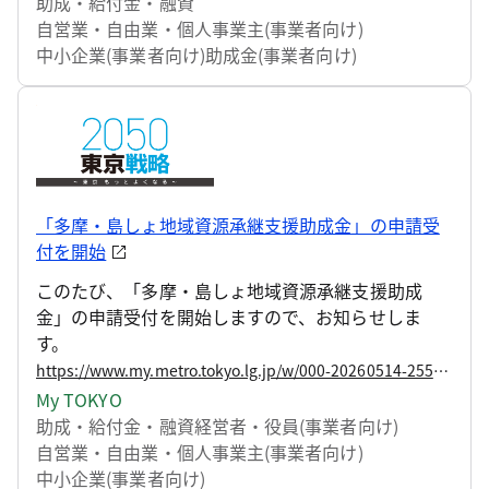
助成・給付金・融資
ョンマップ」を策定し、マップで示される開発支援
自営業・自由業・個人事業主(事業者向け)
テーマに沿って都内中小企業が他企業や大学等と連
中小企業(事業者向け)
助成金(事業者向け)
携して取り組む開発に対し、助成およびハンズオン
支援を行います。 このたび、令和8年度の開発支援テ
ーマを決定し、助成事業の申請エントリーの受付を
開始しますので、お知らせいたします。
「多摩・島しょ地域資源承継支援助成金」の申請受
付を開始
このたび、「多摩・島しょ地域資源承継支援助成
金」の申請受付を開始しますので、お知らせしま
す。
https://www.my.metro.tokyo.lg.jp/w/000-20260514-255642458
My TOKYO
助成・給付金・融資
経営者・役員(事業者向け)
自営業・自由業・個人事業主(事業者向け)
中小企業(事業者向け)