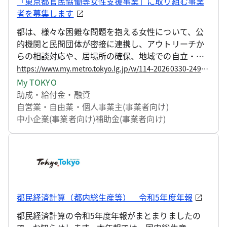
「東京都官民協働等女性支援事業」に取り組む事業
者を募集します
都は、様々な困難な問題を抱える女性について、公
的機関と民間団体が密接に連携し、アウトリーチか
らの相談対応や、居場所の確保、地域での自立・定
着、公的機関や施設への「つなぎ」を含めたアプロ
https://www.my.metro.tokyo.lg.jp/w/114-20260330-249834731
ーチを実施することにより、自立の推進に資するこ
My TOKYO
とを目的として、「東京都若年被害女性等支援事
助成・給付金・融資
業」を実施してまいりました。 令和8年度から、事
自営業・自由業・個人事業主(事業者向け)
業名を「東京都官民協働等女性支援事業」とし、事
中小企業(事業者向け)
補助金(事業者向け)
業内容を拡充した上で、新たに本事業に取り組む事
業者を募集しますので、お知らせします。
都民経済計算（都内総生産等） 令和5年度年報
都民経済計算の令和5年度年報がまとまりましたの