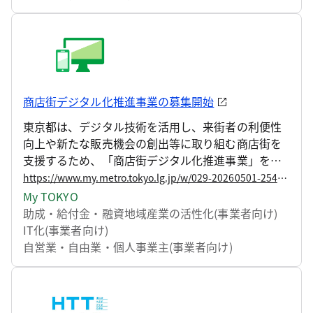
商店街デジタル化推進事業の募集開始
東京都は、デジタル技術を活用し、来街者の利便性
向上や新たな販売機会の創出等に取り組む商店街を
支援するため、「商店街デジタル化推進事業」を実
施しています。 キャッシュレス端末やアプリの開
https://www.my.metro.tokyo.lg.jp/w/029-20260501-254475074
発・構築などデジタル機器等の導入に要する経費へ
My TOKYO
の支援と、本事業で過年度に機器等を導入した場
助成・給付金・融資
地域産業の活性化(事業者向け)
合、効果的に機器等の運用を図っていくためのサポ
IT化(事業者向け)
ートを行うことで、商店街のデジタル化をより一層
自営業・自由業・個人事業主(事業者向け)
後押しします。募集内容は以下の通りですので、お
知らせします。