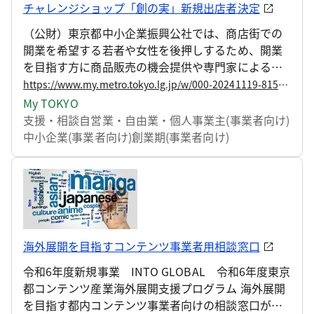
チャレンジショップ「創の実」新規出店者決定
（公財）東京都中小企業振興公社では、商店街での
開業を希望する若者や女性を後押しするため、開業
を目指す方に商品販売の機会提供や専門家による店
舗運営アドバイスを行う東京都チャレンジショップ
https://www.my.metro.tokyo.lg.jp/w/000-20241119-81521169
「創の実」を運営しています。
My TOKYO
支援・相談
自営業・自由業・個人事業主(事業者向け)
中小企業(事業者向け)
創業期(事業者向け)
海外展開を目指すコンテンツ事業者用相談窓口
令和6年度新規事業 INTO GLOBAL 令和6年度東京
都コンテンツ産業海外展開支援プログラム 海外展開
を目指す都内コンテンツ事業者向けの相談窓口がオ