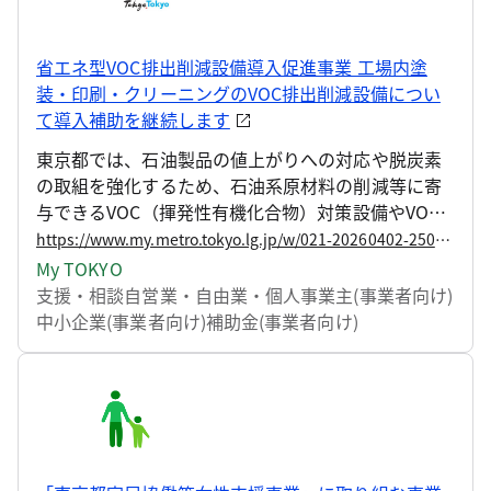
省エネ型VOC排出削減設備導入促進事業 工場内塗
装・印刷・クリーニングのVOC排出削減設備につい
て導入補助を継続します
東京都では、石油製品の値上がりへの対応や脱炭素
の取組を強化するため、石油系原材料の削減等に寄
与できるVOC（揮発性有機化合物）対策設備やVOC
削減装置付省エネ型空調・換気設備の導入に要する
https://www.my.metro.tokyo.lg.jp/w/021-20260402-250654044
費用の一部を補助する事業を継続します。 令和8年度
My TOKYO
より、補助対象者に障害者就労施設を有する社会福
支援・相談
自営業・自由業・個人事業主(事業者向け)
祉法人等が加わります。
中小企業(事業者向け)
補助金(事業者向け)