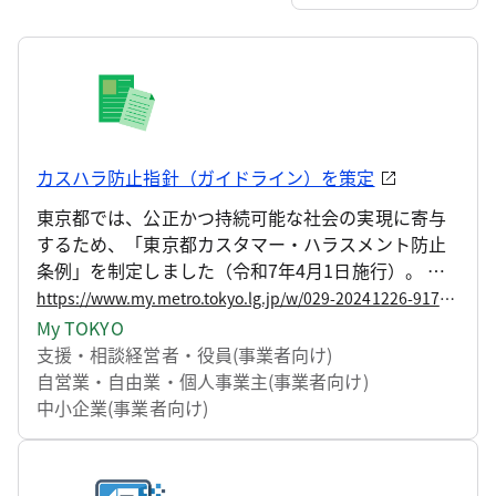
カスハラ防止指針（ガイドライン）を策定
東京都では、公正かつ持続可能な社会の実現に寄与
するため、「東京都カスタマー・ハラスメント防止
条例」を制定しました（令和7年4月1日施行）。 こ
のたび、本条例に基づき、「カスタマー・ハラスメ
https://www.my.metro.tokyo.lg.jp/w/029-20241226-91744710
ントの防止に関する指針（ガイドライン）」を策定
My TOKYO
しましたので、お知らせします。
支援・相談
経営者・役員(事業者向け)
自営業・自由業・個人事業主(事業者向け)
中小企業(事業者向け)