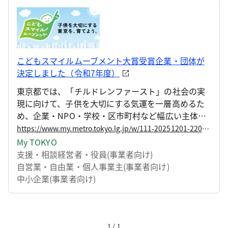
こどもスマイルムーブメント大賞受賞企業・団体が
決定しました（令和7年度）
東京都では、「チルドレンファースト」の社会の実
現に向けて、子供を大切にする気運を一層高めるた
め、企業・NPO・学校・区市町村など幅広い主体と
連携しながら、官民が一体となって「こどもスマイ
https://www.my.metro.tokyo.lg.jp/w/111-20251201-220918174
ルムーブメント」を推進しています。 その取組の一
My TOKYO
環として、子供の笑顔を育む先進的な取組を行う、
支援・相談
経営者・役員(事業者向け)
こどもスマイルムーブメント参画企業・団体を「こ
自営業・自由業・個人事業主(事業者向け)
どもスマイルムーブメント大賞」として表彰してい
中小企業(事業者向け)
ます。 この度、下記のとおり今年度の受賞企業・団
体が決定しましたので、お知らせします。
1 / 1