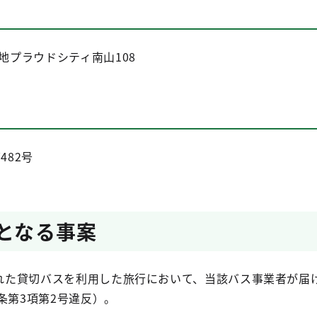
地プラウドシティ南山108
482号
因となる事案
施された貸切バスを利用した旅行において、当該バス事業者が
条第3項第2号違反）。