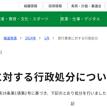
組織情報
採用情報
条例・計画・審議会
若者・教育・文化・スポーツ
産業・仕事・デジタル
報道発表
2024年
1月
旅行業者に対する行政処分
日
に対する行政処分につい
第19条第1項第1号に基づき、下記のとおり処分を行いまし
記