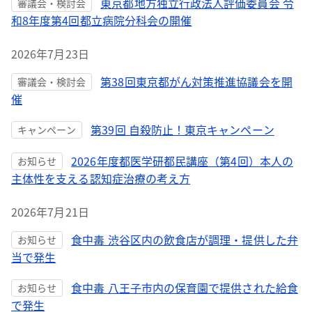
東京都地方独立行政法人評価委員会 令
審議会・検討会
和8年度第4回都立病院分科会の開催
2026年7月23日
第38回東京都がん対策推進協議会を開
審議会・検討会
催
第39回 自殺防止！東京キャンペーン
キャンペーン
2026年度都医学研都民講座（第4回）本人の
お知らせ
主体性を支える認知症治療の考え方
2026年7月21日
食中毒 渋谷区内の飲食店が調理・提供した弁
お知らせ
当で発生
食中毒 八王子市内の保育園で提供された給食
お知らせ
で発生