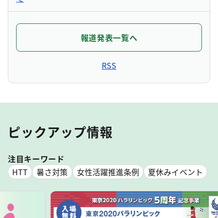
令和8年度 都立霊園公募受付状況と抽選
お知らせ
会について
報道発表一覧へ
8月23日「出張版くりらぼベース」
イベント・体験
を多摩地域で初開催（予約不要）
RSS
《参加チーム募集》第1回東京都知
イベント・体験
事杯ボッチャ大会（10月31日・11月1日）
追加ゲスト発表！黒島結菜さん、
イベント・体験
ピックアップ情報
松本利夫さん！9月19日海の森ベースボールフェスタ
空地や屋上等を活用した農的活動に取
公募・募集
注目キーワード
り組む企業・団体等を募集します
HTT
暑さ対策
女性活躍推進条例
夏休みイベント