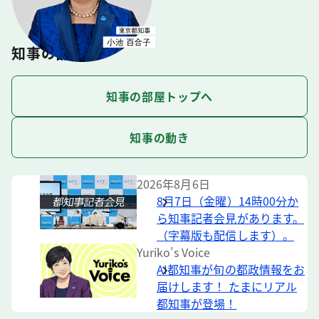
知事の部屋
知事の部屋トップへ
知事の動き
2026年8月6日
8月7日（金曜）14時00分か
ら知事記者会見があります。
（字幕版も配信します）。
Yuriko’s Voice
AI都知事が旬の都政情報をお
届けします！ たまにリアル
都知事が登場！