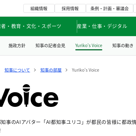
組織情報
採用情報
条例・計画・審議会
若者・教育・文化・スポーツ
産業・仕事・デジタル
施政方針
知事の記者会見
Yuriko’s Voice
知事の動き
知事について
知事の部屋
Yuriko’s Voice
e」では、都知事のAIアバター「AI都知事ユリコ」が都民の皆様
！