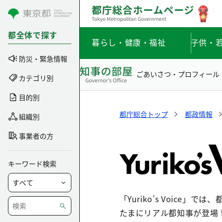
コンテンツにスキップ
都全体で探す
暮らし・健康・福祉
子供・
防災・緊急情報
ごあいさつ・プロフィール
カテゴリ別
目的別
都庁総合トップ
都政情報
組織別
事業者の方
キーワード検索
「Yuriko’s Voic
たまにリアル都知事が登場