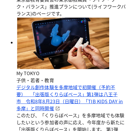
ク・バランス」推進プランについて(ライフワークバ
ランス)のページです。
My TOKYO
子供・若者・教育
デジタル創作体験を多摩地域で初開催（予約不
要） 「出張版くりらぼベース」第1弾は八王子
市 令和8年8月23日（日曜日）「TIB KIDS DAY in
多摩」と同時開催
このたび、「くりらぼベース」を多摩地域でも体験
したいという参加者の声に応え、今年度から新たに
「出張版くりらぼベース」を開始します。 第1弾