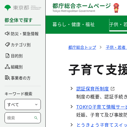
コンテンツにスキップ
都全体で探す
暮らし・健康・福祉
子供・
防災・緊急情報
カテゴリ別
都庁総合トップ
子供・若者
目的別
子育て支
組織別
事業者の方
認証保育所制度
キーワード検索
制度の概要、認証手続
TOKYO子育て情報サー
妊娠、子育て及び事故
とうきょう子育てスイ