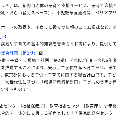
イッチ」は、都内自治体の子育て支援サービス、子育て応援
授乳・おむつ替えスペース）、小児救急医療機関、バリアフ
スポートの取得や、子育てに役立つ情報のコラム掲載など、
ド
、病気や子育ての基本的知識を音声ガイド等により、提供し
総合計画（第2期）
子供・子育て支援総合計画（第2期）（令和2年度～令和6年
組を推進することにより、安心して子供を産み育てられ、全
は、東京都における子供・子育てに関する総合計画です。子
」、次世代法に基づく「都道府県行動計画」子どもの貧困対
策定するものです。
談センター[福祉保健局]、教育相談センター[教育庁]、少年
総合的・一体的に支援する拠点として「子供家庭総合センタ