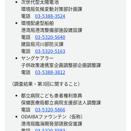
次世代型太陽電池
環境局気候変動対策部計画課
電話
03-5388-3524
環境配慮型船舶
港湾局港湾整備部施設建設課
電話
03-5320-5640
建設局河川部防災課
電話
03-5320-5163
ヤングケアラー
子供政策連携室企画調整部企画調整課
電話
03-5388-3812
（調査結果・第3回に関すること）
都立病院こども患者権利章典
保健医療局都立病院支援部法人調整課
電話
03-5320-5866
ODAIBAファウンテン（仮称）
港湾局臨海開発部誘致促進課
電話
03-5320-5583