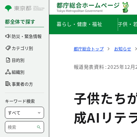
コンテンツにスキップ
都全体で探す
暮らし・健康・福祉
子供・
防災・緊急情報
カテゴリ別
都庁総合トップ
お知らせ
目的別
報道発表資料
2025年12月
組織別
事業者の方
子供たち
キーワード検索
成AIリテ