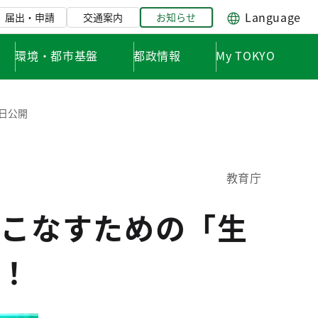
Language
届出・申請
交通案内
お知らせ
環境・都市基盤
都政情報
My TOKYO
日公開
教育庁
いこなすための「生
開！