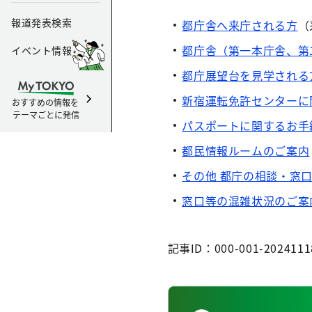
報道発表検索
都庁舎へ来庁される方
（
都庁舎（第一本庁舎、第
イベント情報
都庁展望台を見学される
新宿運転免許センターに
おすすめの情報を
テーマごとに発信
パスポートに関するお手
都民情報ルームのご案内
その他 都庁の相談・窓
窓口等の混雑状況のご案
記事ID：000-001-2024111