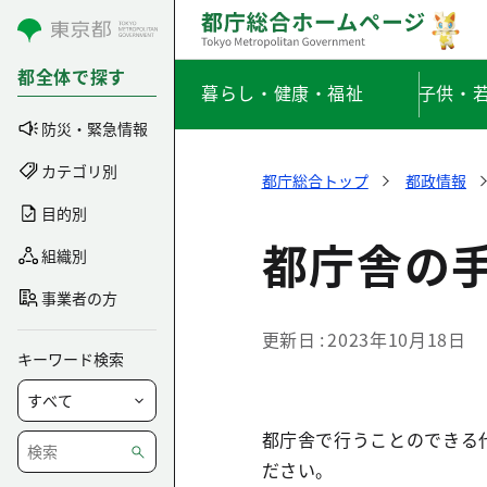
コンテンツにスキップ
都全体で探す
暮らし・健康・福祉
子供・
防災・緊急情報
カテゴリ別
都庁総合トップ
都政情報
目的別
都庁舎の
組織別
事業者の方
更新日
2023年10月18日
キーワード検索
都庁舎で行うことのできる
ださい。