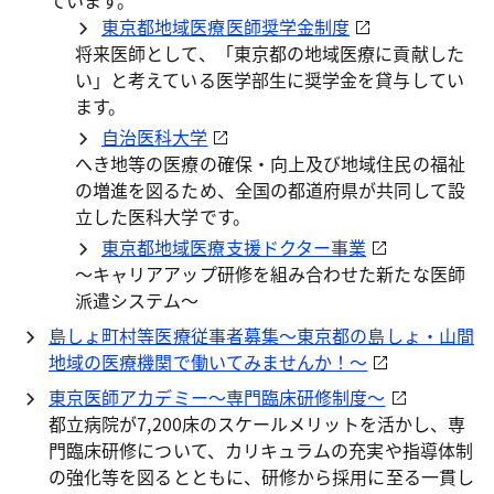
ています。
東京都地域医療医師奨学金制度
将来医師として、「東京都の地域医療に貢献した
い」と考えている医学部生に奨学金を貸与してい
ます。
自治医科大学
へき地等の医療の確保・向上及び地域住民の福祉
の増進を図るため、全国の都道府県が共同して設
立した医科大学です。
東京都地域医療支援ドクター事業
～キャリアアップ研修を組み合わせた新たな医師
派遣システム～
島しょ町村等医療従事者募集～東京都の島しょ・山間
地域の医療機関で働いてみませんか！～
東京医師アカデミー～専門臨床研修制度～
都立病院が7,200床のスケールメリットを活かし、専
門臨床研修について、カリキュラムの充実や指導体制
の強化等を図るとともに、研修から採用に至る一貫し