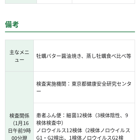
備考
主なメニ
牡蠣バター醤油焼き、蒸し牡蠣食べ比べ等
ュー
検査実施機関：東京都健康安全研究センタ
ー
患者ふん便：細菌12検体（3検体陰性、9
検査関係
検体検査中）
（1月16
ノロウイルス12検体（2検体ノロウイルス
日午前9時
G1・G2検出、1検体ノロウイルスG2検
00分現