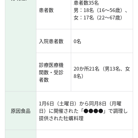
患者数35名
患者数
男：18名（16～56歳）、
女：17名（22～67歳）
入院患者数
0名
診療医療機
20か所21名（男13名、女
関数・受診
8名）
者数
1月6日（土曜日）から同月8日（月曜
原因食品
日）に開催された「●●●●」で調理し
提供された牡蠣料理