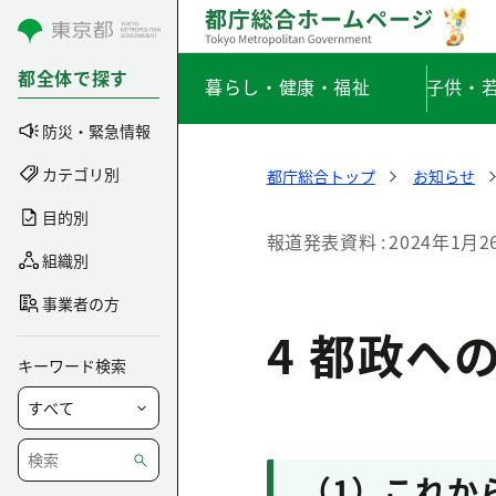
コンテンツにスキップ
都全体で探す
暮らし・健康・福祉
子供・
防災・緊急情報
カテゴリ別
都庁総合トップ
お知らせ
目的別
報道発表資料
2024年1月2
組織別
事業者の方
4 都政へ
キーワード検索
（1）これか