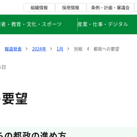
組織情報
採用情報
条例・計画・審議会
若者・教育・文化・スポーツ
産業・仕事・デジタル
報道発表
2024年
1月
別紙 4 都政への要望
6日
の要望
らの都政の進め方