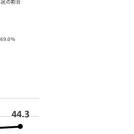
都民の割合
9.0％