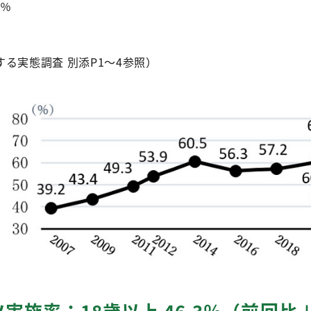
7％
る実態調査 別添P1～4参照）
実施率：18歳以上 46.3％（前回比＋