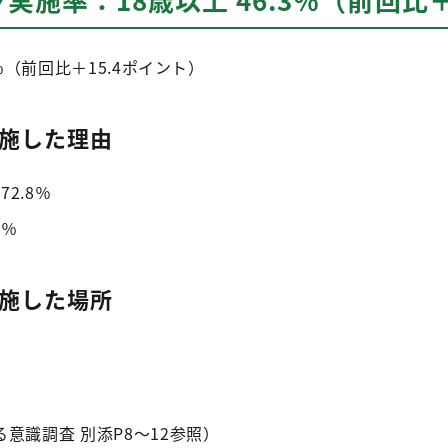
％（前回比＋15.4ポイント）
施した理由
2.8％
9％
施した場所
意識調査 別添P8～12参照）