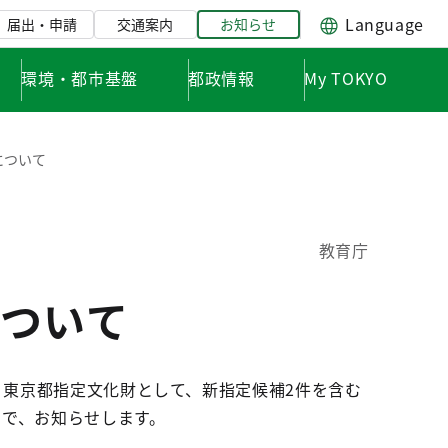
Language
届出・申請
交通案内
お知らせ
環境・都市基盤
都政情報
My TOKYO
について
教育庁
ついて
、東京都指定文化財として、新指定候補2件を含む
ので、お知らせします。