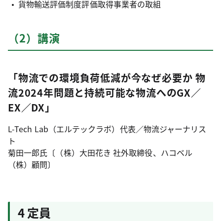
貨物輸送評価制度評価取得事業者の取組
（2）講演
「物流での環境負荷低減が今なぜ必要か 物
流2024年問題と持続可能な物流へのGX／
EX／DX」
L-Tech Lab（エルテックラボ）代表／物流ジャーナリス
ト
菊田一郎氏〔（株）大田花き 社外取締役、ハコベル
（株）顧問〕
4 定員