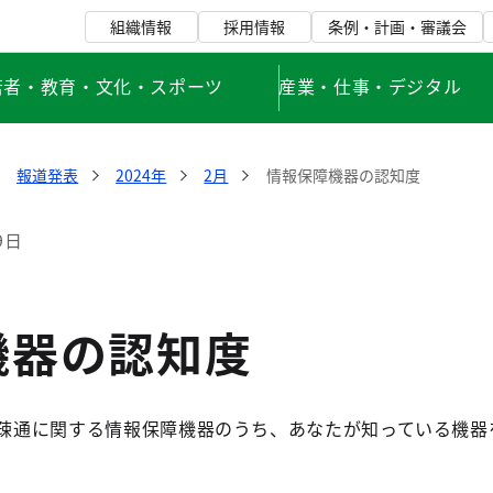
組織情報
採用情報
条例・計画・審議会
若者・教育・文化・スポーツ
産業・仕事・デジタル
報道発表
2024年
2月
情報保障機器の認知度
9日
機器の認知度
意思疎通に関する情報保障機器のうち、あなたが知っている機