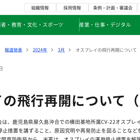
組織情報
採用情報
条例・計画・審議会
若者・教育・文化・スポーツ
産業・仕事・デジタル
報道発表
2024年
3月
オスプレイの飛行再開について
日
イの飛行再開について（
議会は、鹿児島県屋久島沖合での横田基地所属CV-22オスプレ
停止措置を講ずること、原因究明や再発防止を図ることなど
、北関東防衛局から、米軍は、オスプレイの運用停止措置を解