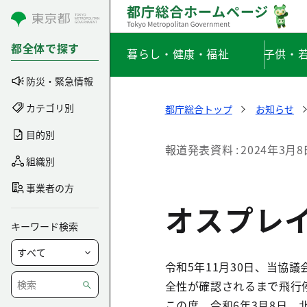
コンテンツにスキップ
都全体で探す
暮らし・健康・福祉
子供・
防災・緊急情報
カテゴリ別
都庁総合トップ
お知らせ
目的別
報道発表資料
2024年3月8
組織別
事業者の方
オスプレ
キーワード検索
令和5年11月30日、当協
全性が確認されるまで飛行
この度、令和6年3月8日