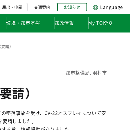
Language
届出・申請
交通案内
お知らせ
環境・都市基盤
都政情報
My TOKYO
（要請）
都市整備局, 羽村市
要請）
イの墜落事故を受け、CV-22オスプレイについて安
を要請しました。
除する旨、情報提供がありました。