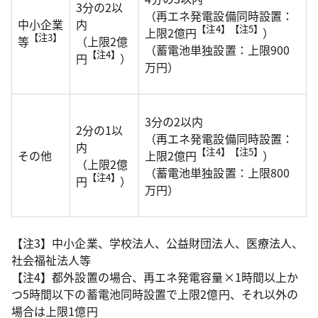
3分の2以
（再エネ発電設備同時設置：
中小企業
内
【注4】【注5】
上限2億円
）
【注3】
等
（上限2億
（蓄電池単独設置：上限900
【注4】
円
）
万円）
3分の2以内
2分の1以
（再エネ発電設備同時設置：
内
【注4】【注5】
その他
上限2億円
）
（上限2億
（蓄電池単独設置：上限800
【注4】
円
）
万円）
【注3】中小企業、学校法人、公益財団法人、医療法人、
社会福祉法人等
【注4】都外設置の場合、再エネ発電容量×1時間以上か
つ5時間以下の蓄電池同時設置で上限2億円、それ以外の
場合は上限1億円