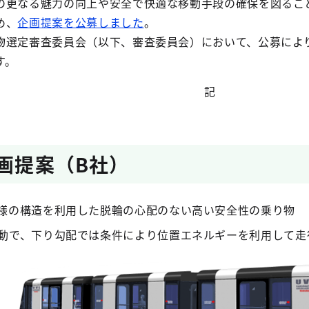
の更なる魅力の向上や安全で快適な移動手段の確保を図るこ
め、
企画提案を公募しました
。
物選定審査委員会（以下、審査委員会）において、公募によ
す。
記
企画提案（B社）
様の構造を利用した脱輪の心配のない高い安全性の乗り物
動で、下り勾配では条件により位置エネルギーを利用して走