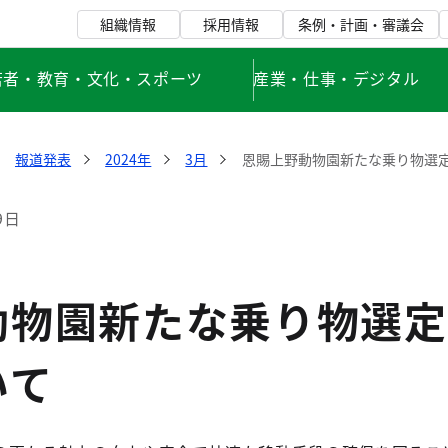
組織情報
採用情報
条例・計画・審議会
若者・教育・文化・スポーツ
産業・仕事・デジタル
報道発表
2024年
3月
恩賜上野動物園新たな乗り物選
9日
動物園新たな乗り物選定
いて