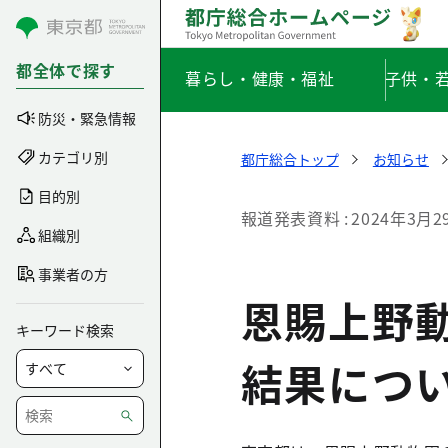
コンテンツにスキップ
都全体で探す
暮らし・健康・福祉
子供・
防災・緊急情報
カテゴリ別
都庁総合トップ
お知らせ
目的別
報道発表資料
2024年3月2
組織別
事業者の方
恩賜上野
キーワード検索
結果につ