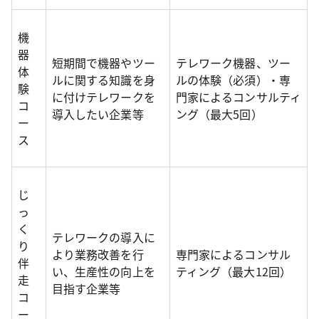
機
器
短期間で機器やツー
テレワーク機器、ツー
体
ルに関する知識を身
ルの体験（必須）・専
験
に付けテレワークを
門家によるコンサルティ
コ
導入したい企業等
ング（最大5回）
ー
ス
じ
っ
く
テレワークの導入に
り
より業務改善を行
専門家によるコンサル
伴
い、生産性の向上を
ティング（最大12回）
走
目指す企業等
コ
ー