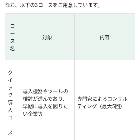
なお、以下の3コースをご用意しています。
コ
ー
対象
内容
ス
名
ク
イ
ッ
導入機器やツールの
ク
検討が進んでおり、
専門家によるコンサル
導
早期に導入を図りた
ティング（最大5回）
入
い企業等
コ
ー
ス