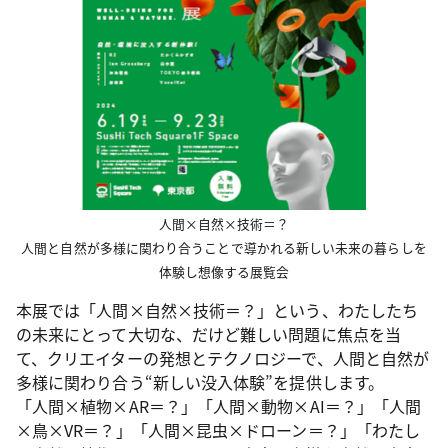
人間×自然×技術＝？
人間と自然が多様に関わり合うことで導かれる新しい未来の暮らしを
体験し想像する展覧会
本展では「人間×自然×技術＝？」という、わたしたち
の未来にとって大切な、だけど難しい問題に焦点を当
て、クリエイターの発想とテクノロジーで、人間と自然が
多様に関わり合う“新しい没入体験”を提供します。
「人間×植物×AR＝？」「人間×動物×AI＝？」「人間
×鳥×VR＝？」「人間×昆虫×ドローン＝？」「わたし