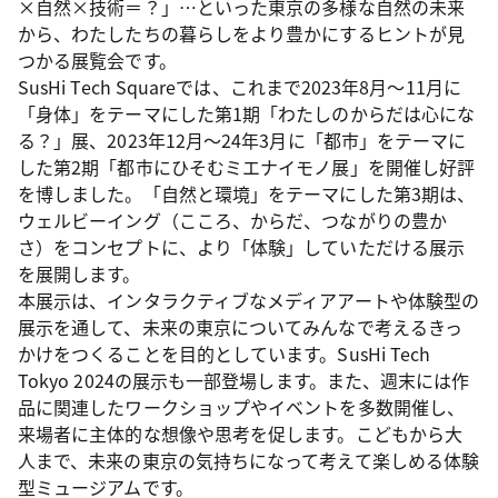
×自然×技術＝？」…といった東京の多様な自然の未来
から、わたしたちの暮らしをより豊かにするヒントが見
つかる展覧会です。
SusHi Tech Squareでは、これまで2023年8月～11月に
「身体」をテーマにした第1期「わたしのからだは心にな
る？」展、2023年12月～24年3月に「都市」をテーマに
した第2期「都市にひそむミエナイモノ展」を開催し好評
を博しました。「自然と環境」をテーマにした第3期は、
ウェルビーイング（こころ、からだ、つながりの豊か
さ）をコンセプトに、より「体験」していただける展示
を展開します。
本展示は、インタラクティブなメディアアートや体験型の
展示を通して、未来の東京についてみんなで考えるきっ
かけをつくることを目的としています。SusHi Tech
Tokyo 2024の展示も一部登場します。また、週末には作
品に関連したワークショップやイベントを多数開催し、
来場者に主体的な想像や思考を促します。こどもから大
人まで、未来の東京の気持ちになって考えて楽しめる体験
型ミュージアムです。