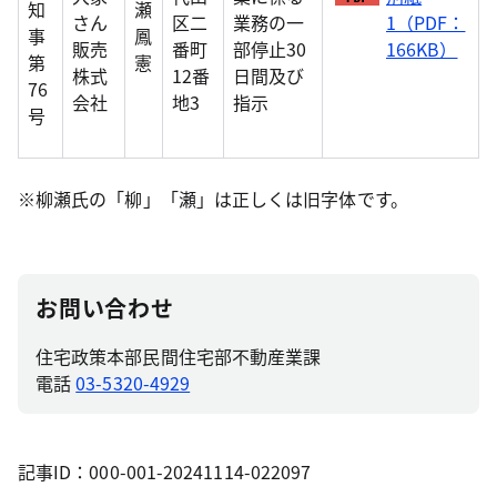
知
瀬
さん
区二
業務の一
1（PDF：
事
鳳
販売
番町
部停止30
166KB）
第
憲
株式
12番
日間及び
76
会社
地3
指示
号
※柳瀬氏の「柳」「瀬」は正しくは旧字体です。
お問い合わせ
住宅政策本部民間住宅部不動産業課
電話
03-5320-4929
記事ID：000-001-20241114-022097