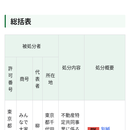
総括表
被処分者
処分内容
処分概要
許
代
可
所在
商号
表
番
地
者
号
東
みん
東京
不動産特
京
なで
都千
定共同事
都
柳
大家
代田
業に係る
別紙