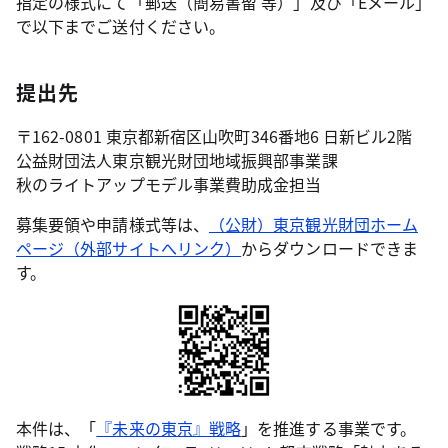
指定の様式にて「郵送（簡易書留 等）」及び「Eメール」
で以下までご送付ください。
提出先
〒162-0801 東京都新宿区山吹町346番地6 日新ビル2階
公益財団法人東京観光財団地域振興部事業課
秋のライトアップモデル事業費助成金担当
募集要領や申請様式等は、
（公財）東京観光財団ホーム
ページ（外部サイトへリンク）
からダウンロードできま
す。
本件は、「
『未来の東京』戦略
」を推進する事業です。