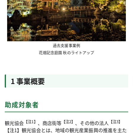
過去支援事業例
花畑記念庭園 秋のライトアップ
1 事業概要
助成対象者
【注1】
【注2】
【注3】
観光協会
、商店街等
、その他の法人
【注1】観光協会とは、地域の観光産業振興の推進を主た