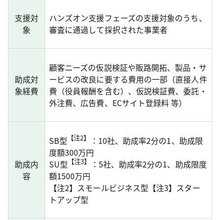
支援対
ハンズオン支援フェーズの支援対象のうち、
象
審査に通過して採択された事業者
顧客ニーズの仮説検証や販路開拓、製品・サ
助成対
ービスの改良に要する費用の一部（直接人件
象経費
費（役員報酬を含む）、仮説検証費、委託・
外注費、広告費、ECサイト登録料 等）
【注2】
SB型
：10社、助成率2分の1、助成限
度額300万円
【注3】
助成内
SU型
：5社、助成率2分の1、助成限度
容
額1500万円
【注2】スモールビジネス型【注3】スター
トアップ型