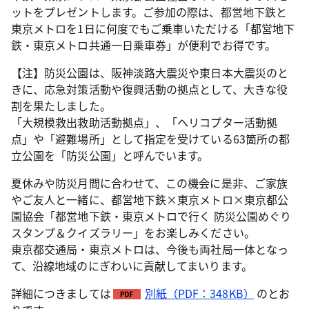
ットをプレゼントします。ご参加の際は、都営地下鉄と
東京メトロを1日に何度でもご乗車いただける「都営地下
鉄・東京メトロ共通一日乗車券」が便利でお得です。
【注】防災公園は、阪神淡路大震災や東日本大震災のと
きに、応急対策活動や復興活動の拠点として、大きな役
割を果たしました。
「大規模救出救助活動拠点」、「ヘリコプター活動拠
点」や「避難場所」として指定を受けている63箇所の都
立公園を「防災公園」と呼んでいます。
夏休みや防災月間に合わせて、この機会に是非、ご家族
やご友人と一緒に、都営地下鉄×東京メトロ×東京都公
園協会「都営地下鉄・東京メトロで行く 防災公園めぐり
スタンプ＆クイズラリー」をお楽しみください。
東京都交通局・東京メトロは、今後も両社局一体となっ
て、沿線地域のにぎわいに貢献してまいります。
詳細につきましては
別紙（PDF：348KB）
のとお