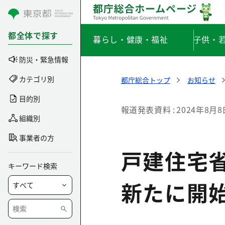
コンテンツにスキップ
都全体で探す
暮らし・健康・福祉
子供・
防災・緊急情報
カテゴリ別
都庁総合トップ
お知らせ
目的別
報道発表資料
2024年8月8
組織別
事業者の方
戸建住宅
キーワード検索
新たに開