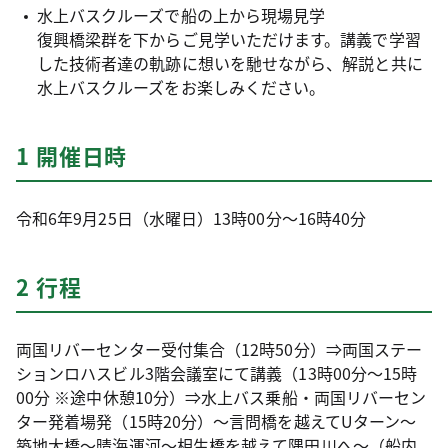
水上バスクルーズで船の上から現場見学
復興橋梁群を下からご見学いただけます。講義で学習
した技術者達の軌跡に想いを馳せながら、解説と共に
水上バスクルーズをお楽しみください。
1 開催日時
令和6年9月25日（水曜日）13時00分～16時40分
2 行程
両国リバーセンター受付集合（12時50分）⇒両国ステー
ションロハスビル3階会議室にて講義（13時00分～15時
00分 ※途中休憩10分）⇒水上バス乗船・両国リバーセン
ター発着場発（15時20分）～言問橋を越えてUターン～
築地大橋～晴海運河～相生橋を越えて隅田川へ～（船内