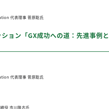
vation 代表理事 菅原聡氏
ッション「GX成功への道：先進事例
vation 代表理事 菅原聡氏
締役 市川隆志氏