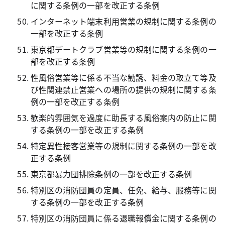
に関する条例の一部を改正する条例
インターネット端末利用営業の規制に関する条例の
一部を改正する条例
東京都デートクラブ営業等の規制に関する条例の一
部を改正する条例
性風俗営業等に係る不当な勧誘、料金の取立て等及
び性関連禁止営業への場所の提供の規制に関する条
例の一部を改正する条例
歓楽的雰囲気を過度に助長する風俗案内の防止に関
する条例の一部を改正する条例
特定異性接客営業等の規制に関する条例の一部を改
正する条例
東京都暴力団排除条例の一部を改正する条例
特別区の消防団員の定員、任免、給与、服務等に関
する条例の一部を改正する条例
特別区の消防団員に係る退職報償金に関する条例の