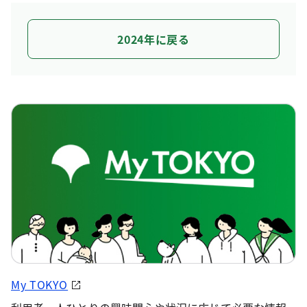
2024年に戻る
My TOKYO