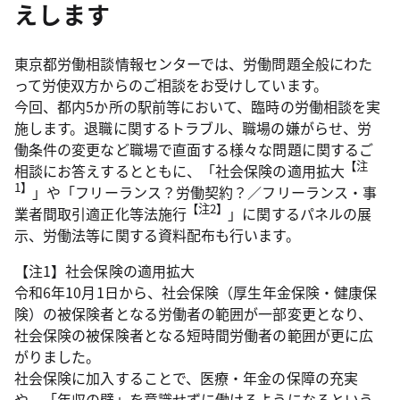
えします
東京都労働相談情報センターでは、労働問題全般にわた
って労使双方からのご相談をお受けしています。
今回、都内5か所の駅前等において、臨時の労働相談を実
施します。退職に関するトラブル、職場の嫌がらせ、労
働条件の変更など職場で直面する様々な問題に関するご
【注
相談にお答えするとともに、「社会保険の適用拡大
1】
」や「フリーランス？労働契約？／フリーランス・事
【注2】
業者間取引適正化等法施行
」に関するパネルの展
示、労働法等に関する資料配布も行います。
【注1】社会保険の適用拡大
令和6年10月1日から、社会保険（厚生年金保険・健康保
険）の被保険者となる労働者の範囲が一部変更となり、
社会保険の被保険者となる短時間労働者の範囲が更に広
がりました。
社会保険に加入することで、医療・年金の保障の充実
や、「年収の壁」を意識せずに働けるようになるという