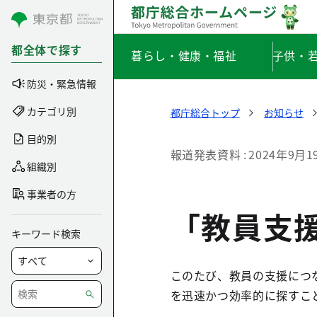
コンテンツにスキップ
都全体で探す
暮らし・健康・福祉
子供・
防災・緊急情報
カテゴリ別
都庁総合トップ
お知らせ
目的別
報道発表資料
2024年9月1
組織別
事業者の方
「教員支
キーワード検索
このたび、教員の支援につ
を迅速かつ効率的に探すこ