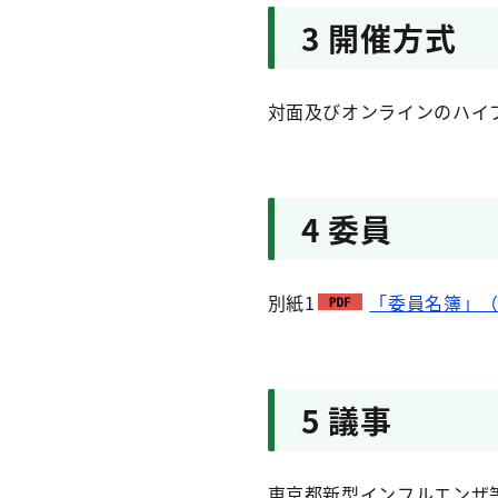
3 開催方式
対面及びオンラインのハイ
4 委員
別紙1
「委員名簿」（P
5 議事
東京都新型インフルエンザ