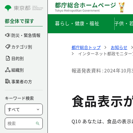
コンテンツにスキップ
都全体で探す
暮らし・健康・福祉
子供・
防災・緊急情報
カテゴリ別
都庁総合トップ
お知らせ
インターネット都政モニターア
目的別
組織別
報道発表資料
2024年10月
事業者の方
食品表示
キーワード検索
Q10 あなたは、食品の表