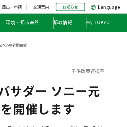
Language
届出・申請
交通案内
お知らせ
環境・都市基盤
都政情報
My TOKYO
よる特別授業開催
子供政策連携室
バサダー ソニー元
業を開催します