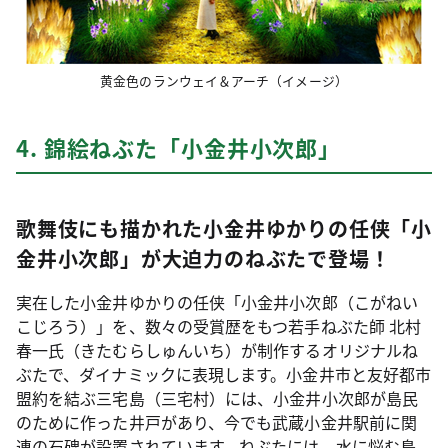
黄金色のランウェイ＆アーチ（イメージ）
4. 錦絵ねぶた「小金井小次郎」
歌舞伎にも描かれた小金井ゆかりの任侠「小
金井小次郎」が大迫力のねぶたで登場！
実在した小金井ゆかりの任侠「小金井小次郎（こがねい
こじろう）」を、数々の受賞歴をもつ若手ねぶた師 北村
春一氏（きたむらしゅんいち）が制作するオリジナルね
ぶたで、ダイナミックに表現します。小金井市と友好都市
盟約を結ぶ三宅島（三宅村）には、小金井小次郎が島民
のために作った井戸があり、今でも武蔵小金井駅前に関
連の石碑が設置されています。ねぶたには、水に悩む島