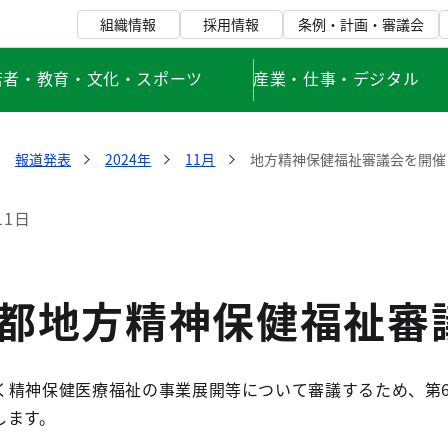
組織情報
採用情報
条例・計画・審議会
若者・教育・文化・スポーツ
産業・仕事・デジタル
報道発表
2024年
11月
地方精神保健福祉審議会を開催
11日
京都地方精神保健福祉審
く精神保健医療福祉の事業展開等について審議するため、第
します。