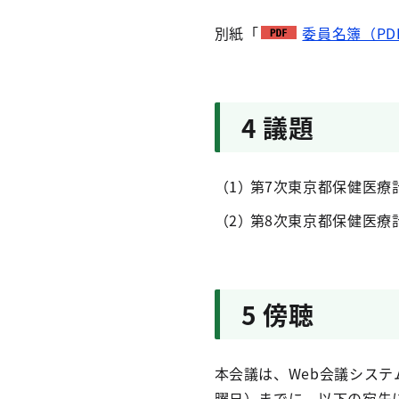
別紙「
委員名簿（PDF
4 議題
第7次東京都保健医療
第8次東京都保健医療
5 傍聴
本会議は、Web会議システム
曜日）までに、以下の宛先