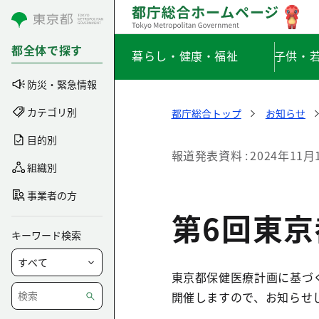
コンテンツにスキップ
都全体で探す
暮らし・健康・福祉
子供・
防災・緊急情報
カテゴリ別
都庁総合トップ
お知らせ
目的別
報道発表資料
2024年11月
組織別
事業者の方
第6回東
キーワード検索
東京都保健医療計画に基づ
開催しますので、お知らせ