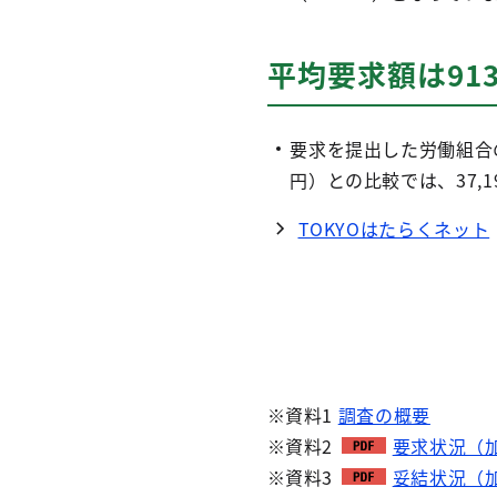
平均要求額は913,
要求を提出した労働組合の
円）との比較では、37,1
TOKYOはたらくネット
※資料1
調査の概要
※資料2
要求状況（加
※資料3
妥結状況（加