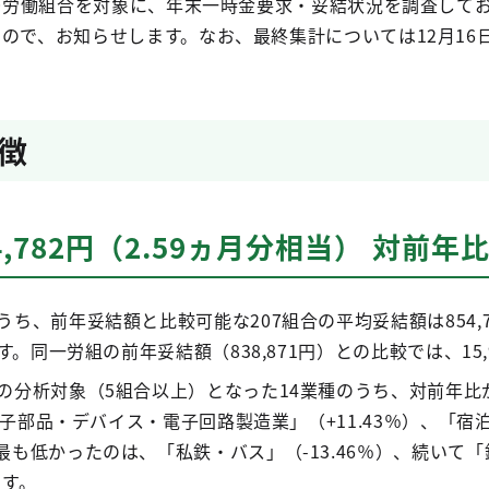
00労働組合を対象に、年末一時金要求・妥結状況を調査して
ので、お知らせします。なお、最終集計については12月16
徴
,782円（2.59ヵ月分相当） 対前年比1
、前年妥結額と比較可能な207組合の平均妥結額は854,782
す。同一労組の前年妥結額（838,871円）との比較では、15,
の分析対象（5組合以上）となった14業種のうち、対前年比
「電子部品・デバイス・電子回路製造業」（+11.43％）、「宿
も低かったのは、「私鉄・バス」（-13.46％）、続いて「鉄
ます。