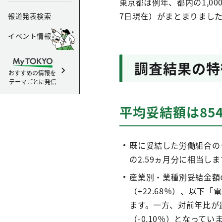
東京都は例年、都内の1,0
7日現在）がまとまりました
報道発表検索
イベント情報
調査結果の特
おすすめの情報を
テーマごとに発信
平均妥結額は854
既に妥結した労働組合のうち
の2.59ヵ月分に相当しま
産業別・業種別妥結金額
（+22.68％）、以下
ます。一方、対前年比が最
（-0.10％）となってい