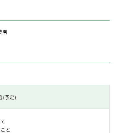
業者
(予定)
いて
ること