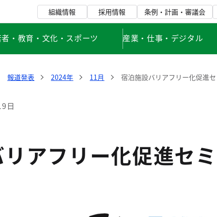
組織情報
採用情報
条例・計画・審議会
若者・教育・文化・スポーツ
産業・仕事・デジタル
報道発表
2024年
11月
宿泊施設バリアフリー化促進セ
19日
バリアフリー化促進セミ