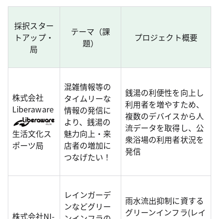
採択スター
テーマ（課
トアップ・
プロジェクト概要
題）
局
混雑情報等の
銭湯の利便性を向上し
株式会社
タイムリーな
利用者を増やすため、
Liberaware
情報の発信に
複数のデバイスから人
より、銭湯の
流データを取得し、公
魅力向上・来
生活文化ス
衆浴場の利用者状況を
店者の増加に
ポーツ局
発信
つなげたい！
レインガーデ
雨水流出抑制に資する
ンなどグリー
グリーンインフラ(レイ
株式会社NI-
ンインフラの