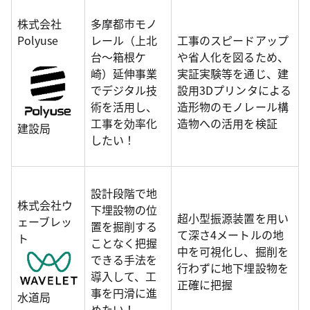
株式会社
多摩都市モノ
Polyuse
レール（上北
工事のスピードアップ
台～箱根ケ
や省人化を図るため、
崎）延伸事業
実証実験等を通じ、建
でデジタル技
設用3Dプリンタによる
術を活用し、
造形物のモノレール構
工事を効率化
造物への活用を検証
建設局
したい！
設計段階で地
株式会社ウ
下埋設物の位
超小型振源装置を用い
ェーブレッ
置を掘削する
て深さ4メートルの地
ト
ことなく把握
中を可視化し、掘削を
できる手法を
行わずに地下埋設物を
導入して、工
正確に把握
事を円滑に進
水道局
めたい！