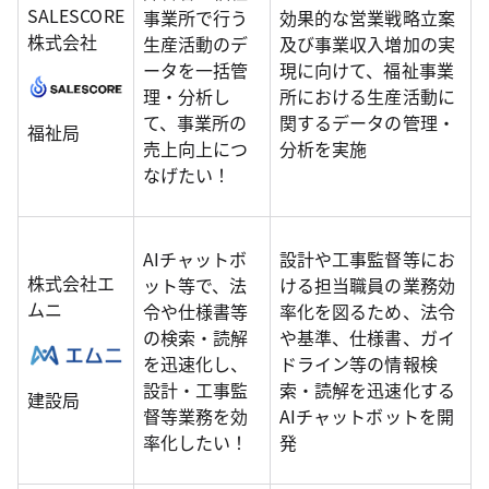
SALESCORE
事業所で行う
効果的な営業戦略立案
株式会社
生産活動のデ
及び事業収入増加の実
ータを一括管
現に向けて、福祉事業
理・分析し
所における生産活動に
て、事業所の
関するデータの管理・
福祉局
売上向上につ
分析を実施
なげたい！
AIチャットボ
設計や工事監督等にお
株式会社エ
ット等で、法
ける担当職員の業務効
ムニ
令や仕様書等
率化を図るため、法令
の検索・読解
や基準、仕様書、ガイ
を迅速化し、
ドライン等の情報検
設計・工事監
索・読解を迅速化する
建設局
督等業務を効
AIチャットボットを開
率化したい！
発