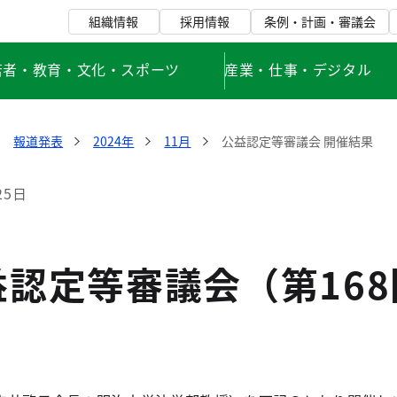
組織情報
採用情報
条例・計画・審議会
若者・教育・文化・スポーツ
産業・仕事・デジタル
報道発表
2024年
11月
公益認定等審議会 開催結果
25日
益認定等審議会（第16