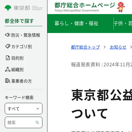
コンテンツにスキップ
都全体で探す
暮らし・健康・福祉
子供・
防災・緊急情報
カテゴリ別
都庁総合トップ
お知らせ
目的別
報道発表資料
2024年11月
組織別
事業者の方
東京都公
キーワード検索
ついて