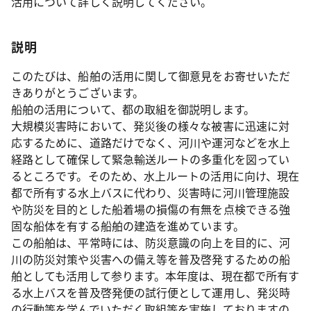
活用について詳しく説明してください。
説明
このたびは、船舶の活用に関して御意見をお寄せいただ
きありがとうございます。
船舶の活用について、都の取組を御説明します。
大規模災害時において、発災後の様々な被害に迅速に対
応するために、道路だけでなく、河川や運河などを水上
経路として確保して緊急輸送ルートの多重化を図ってい
るところです。そのため、水上ルートの活用に向け、現在
都で所有する水上バスに代わり、災害時に河川管理施設
や防災を目的とした船着場の損傷の有無を点検できる強
固な船体を有する船舶の建造を進めています。
この船舶は、平常時には、防災意識の向上を目的に、河
川の防災対策や災害への備え等を普及啓発するための船
舶としても活用して参ります。本年度は、現在都で所有す
る水上バスを普及啓発便の試行便として運用し、発災時
の行動等を学んでいただく取組等を実施しておりますの